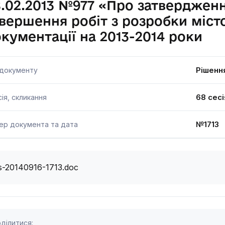
.02.2013 №977 «Про затверджен
вершення робіт з розробки міст
кументації на 2013-2014 роки
Рішенн
 документу
68 сесі
ія, скликання
№1713 
ер документа та дата
s-20140916-1713.doc
ділитися: