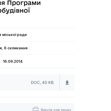
ня Програми
обудівної
я міської ради
я, 6 скликання
16.09.2014
DOC, 40 KB
Версія для друку