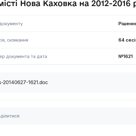
місті Нова Каховка на 2012-2016
Рішенн
 документу
64 сесі
ія, скликання
№1621 
ер документа та дата
s-20140627-1621.doc
ділитися: