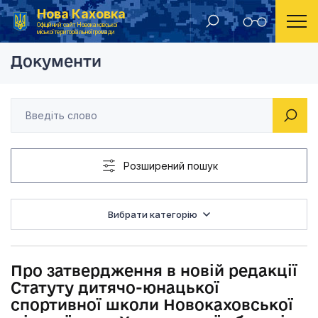
Нова Каховка
Головна
Рішення Новокаховської міської ради 2014 рік
Про затвердження в 
Офіційний сайт Новокаховської
міської територіальної громади
Документи
Розширений пошук
Вибрати категорію
Про затвердження в новій редакції
Статуту дитячо-юнацької
спортивної школи Новокаховської