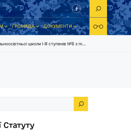
М
ГРОМАДА
ДОКУМЕНТИ
ьноосвітньої школи І-ІІІ ступенів №8 з поглибленим вивченням 
ї Статуту