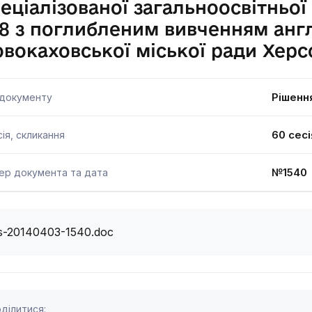
еціалізованої загальноосвітньої 
 з поглибленим вивченням англ
вокаховської міської ради Херс
Рішенн
 документу
60 сесі
ія, скликання
№1540
ер документа та дата
s-20140403-1540.doc
ділитися: