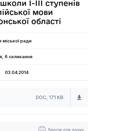
школи І-ІІІ ступенів
ійської мови
онської області
я міської ради
я, 6 скликання
 03.04.2014
DOC, 171 KB
Версія для друку