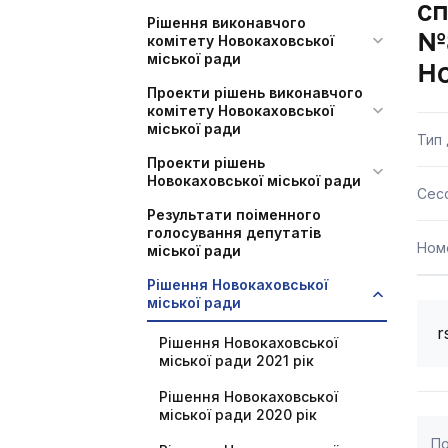
сп
Рішення виконавчого
№8
комітету Новокаховської
міської ради
Но
Проекти рішень виконавчого
комітету Новокаховської
міської ради
Тип
Проекти рішень
Новокаховської міської ради
Сесс
Результати поіменного
голосування депутатів
Ном
міської ради
Рішення Новокаховської
міської ради
r
Рішення Новокаховської
міської ради 2021 рік
Рішення Новокаховської
міської ради 2020 рік
По