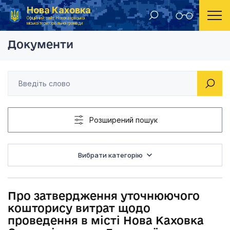
Нова Каховка
Головна
Розпорядження Новокаховського міського голови 2019 рік
Про затвердження у
Офіційний сайт Новокаховської
міської територіальної громади
Документи
Розширений пошук
Вибрати категорію
Про затвердження уточнюючого
кошторису витрат щодо
проведення в місті Нова Каховка