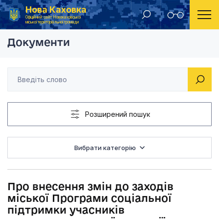
Нова Каховка
Головна
Рішення Новокаховської міської ради 2015 рік
Про внесення змін до
Офіційний сайт Новокаховської
міської територіальної громади
Документи
Розширений пошук
Вибрати категорію
Про внесення змін до заходів
міської Програми соціальної
підтримки учасників