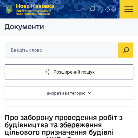
Нова Каховка
Головна
Рішення Новокаховської міської ради 2015 рік
Про заборону провед
Офіційний сайт Новокаховської
міської територіальної громади
Документи
Розширений пошук
Вибрати категорію
Про заборону проведення робіт з
будівництва та збереження
цільового призначення будівлі