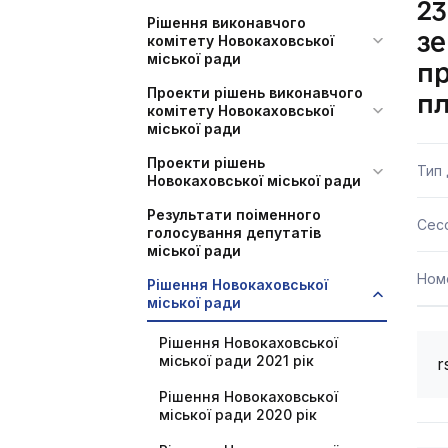
23
Рішення виконавчого
зе
комітету Новокаховської
міської ради
пр
Проекти рішень виконавчого
пл
комітету Новокаховської
міської ради
Проекти рішень
Тип
Новокаховської міської ради
Результати поіменного
Сесс
голосування депутатів
міської ради
Ном
Рішення Новокаховської
міської ради
Рішення Новокаховської
міської ради 2021 рік
r
Рішення Новокаховської
міської ради 2020 рік