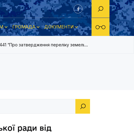
М
ГРОМАДА
ДОКУМЕНТИ
№1441 “Про затвердження переліку земельних ділянок несільсь
кої ради від