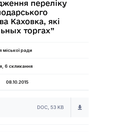
рдження переліку
подарського
ва Каховка, які
ьных торгах”
я міської ради
я, 6 скликання
 08.10.2015
DOC, 53 KB