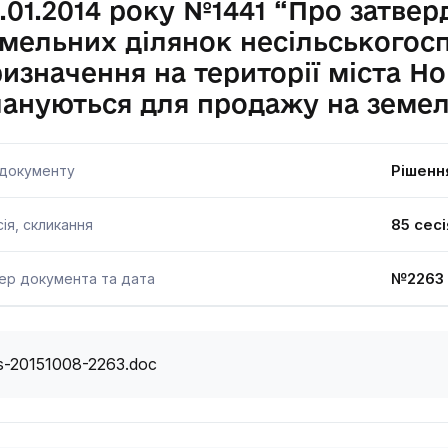
.01.2014 року №1441 “Про затве
мельних ділянок несільськогос
изначення на території міста Но
ануються для продажу на земел
Рішенн
 документу
85 сесі
ія, скликання
№2263
ер документа та дата
s-20151008-2263.doc