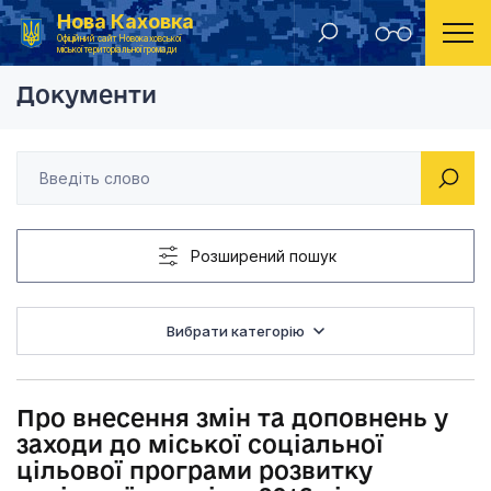
Нова Каховка
Головна
Рішення Новокаховської міської ради 2016 рік
Про внесення змін та
Офіційний сайт Новокаховської
міської територіальної громади
Документи
Розширений пошук
Вибрати категорію
Про внесення змін та доповнень у
заходи до міської соціальної
цільової програми розвитку