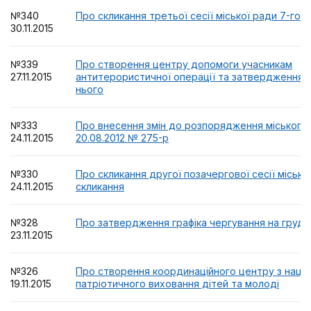
№340
Про скликання третьої сесії міської ради 7-го 
30.11.2015
№339
Про створення центру допомоги учасникам
27.11.2015
антитерористичної операції та затвердження
нього
№333
Про внесення змін до розпорядження міського 
24.11.2015
20.08.2012 № 275-р
№330
Про скликання другої позачергової сесії місько
24.11.2015
скликання
№328
Про затвердження графіка чергування на груде
23.11.2015
№326
Про створення координаційного центру з наці
19.11.2015
патріотичного виховання дітей та молоді