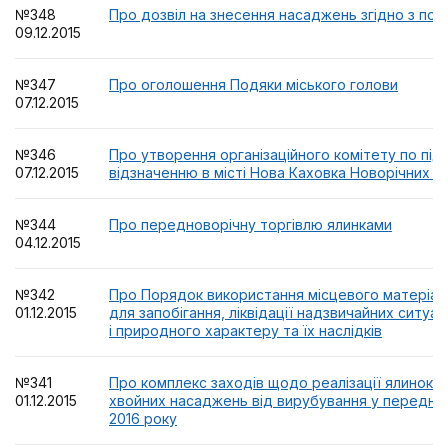
№348
Про дозвіл на знесення насаджень згідно з по
09.12.2015
№347
Про оголошення Подяки міського голови
07.12.2015
№346
Про утворення організаційного комітету по підг
07.12.2015
відзначенню в місті Нова Каховка Новорічних т
№344
Про передноворічну торгівлю ялинками
04.12.2015
№342
Про Порядок використання місцевого матеріал
01.12.2015
для запобігання, ліквідації надзвичайних ситуа
і природного характеру та їх наслідків
№341
Про комплекс заходів щодо реалізації ялинок 
01.12.2015
хвойних насаджень від вирубування у передно
2016 року