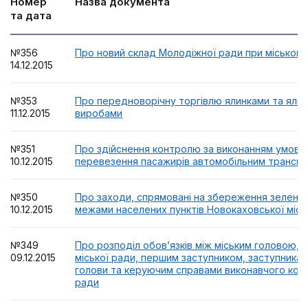
Номер
Назва документа
та дата
№356
Про новий склад Молодіжної ради при міському
14.12.2015
№353
Про передноворічну торгівлю ялинками та яли
11.12.2015
виробами
№351
Про здійснення контролю за виконанням умов у
10.12.2015
перевезення пасажирів автомобільним трансп
№350
Про заходи, спрямовані на збереження зелени
10.12.2015
межами населених пунктів Новокаховської місь
№349
Про розподіл обов’язків між міським головою,
09.12.2015
міської ради, першим заступником, заступникам
голови та керуючим справами виконавчого комі
ради