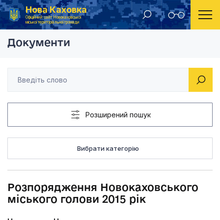
Нова Каховка
Головна
Розпорядження Новокаховського міського голови
Офіційний сайт Новокаховської
міської територіальної громади
Документи
Розширений пошук
Вибрати категорію
Розпорядження Новокаховського
міського голови 2015 рік