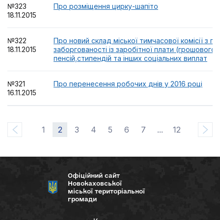
№323
Про розміщення цирку-шапіто
18.11.2015
№322
Про новий склад міської тимчасової комісії з п
18.11.2015
заборгованості із заробітної плати (грошового 
пенсій,стипендій та інших соціальних виплат
№321
Про перенесення робочих днів у 2016 році
16.11.2015
1
2
3
4
5
6
7
...
12
Офіційний сайт
Новокаховської
міської територіальної
громади