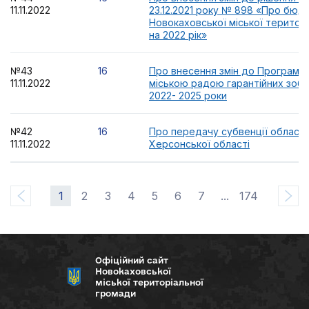
11.11.2022
23.12.2021 року № 898 «Про бюд
Новокаховської міської територ
на 2022 рік»
№43
16
Про внесення змін до Програми
11.11.2022
міською радою гарантійних зобо
2022- 2025 роки
№42
16
Про передачу субвенції облас
11.11.2022
Херсонської області
1
2
3
4
5
6
7
...
174
Офіційний сайт
Новокаховської
міської територіальної
громади