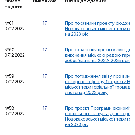
Номер
Виконком
Назва документа
та дата
№61
17
Про показники проекту бюджет
07.12.2022
Новокаховської міської територ
на 2023 рік
№60
17
Про схвалення проєкту змін до
07.12.2022
виконання міською радою гаран
зобов’язань на 2022- 2025 роки
№59
17
Про погодження звіту про викор
07.12.2022
резервного фонду бюджету Нов
міської територіальної громади 
листопад 2022 року
№58
17
Про проєкт Програми економічн
07.12.2022
соціального та культурного роз
Новокаховської міської територ
на 2023 рік