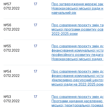
№57
17
Про затвердження мережі заклад
07.12.2022
Новокаховської міської ради на 
навчальний рік
№56
17
Про схвалення проєкту змін та 
07.12.2022
міської програми розвитку освітн
2022-2025 роки
№55
17
Про схвалення проєкту змін до
07.12.2022
фінансування комунальної устан
професійного розвитку педагогіч
Новокаховської міської ради» на
№54
17
Про схвалення проєкту змін до
07.12.2022
фінансування комунальної устан
«Інклюзивно-ресурсний центр» 
міської ради на 2022-2025 роки
№53
17
Про схвалення проєкту змін до м
07.12.2022
Програми надання населенню Н
міської територіальної громади 