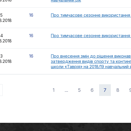
95
16
Про тимчасове сезонне використання 
8.2018
94
16
Про тимчасове сезонне використання 
8.2018
93
16
Про внесення змін до рішення виконав
8.2018
затвердження видів спорту та контин
школи «Таврія» на 2018/19 навчальний 
1
...
5
6
7
8