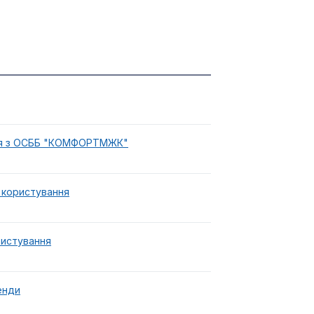
ння з ОСББ "КОМФОРТМЖК"
 користування
ристування
енди