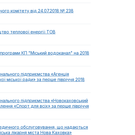
ого комітету від 24.07.2018 № 238
цтво теплової енергії ТОВ
 програми КП "Міський водоканал" на 2018
унального підприємства «Агенція
ї міської ради» за перше півріччя 2018
унального підприємства «Новокаховський
лення «Спорт для всіх» за перше півріччя
медичного обслуговування, що надаються
ська лікарня міста Нова Каховка»