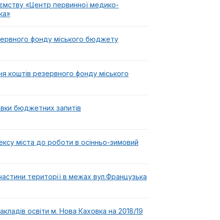
ємству «Центр первинної медико-
ка»
зервного фонду міського бюджету
ня коштів резервного фонду міського
овки бюджетних запитів
ексу міста до роботи в осінньо-зимовий
астини території в межах вул.Французька
кладів освіти м. Нова Каховка на 2018/19