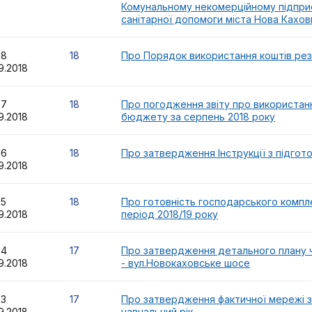
Комунальному некомерційному підпри
санітарної допомоги міста Нова Кахов
08
18
Про Порядок використання коштів ре
9.2018
07
18
Про погодження звіту про використан
9.2018
бюджету за серпень 2018 року
06
18
Про затвердження Інструкції з підгот
9.2018
05
18
Про готовність господарського компл
9.2018
період 2018/19 року
04
17
Про затвердження детального плану ч
9.2018
- вул.Новокаховське шосе
03
17
Про затвердження фактичної мережі за
9.2018
навчальний рік