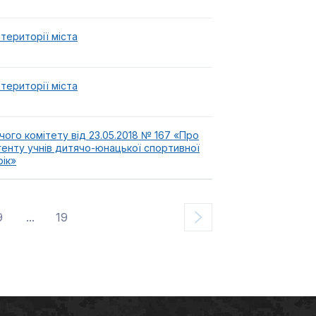
території міста
території міста
чого комітету від 23.05.2018 № 167 «Про
генту учнів дитячо-юнацької спортивної
рік»
9
...
19