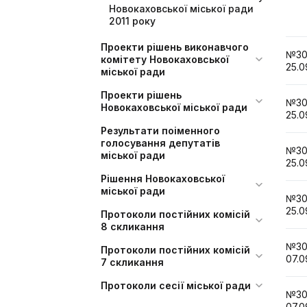
Новокаховської міської ради
2011 року
Проекти рішень виконавчого
№3
комітету Новокаховської
25.0
міської ради
Проекти рішень
№3
Новокаховської міської ради
25.0
Результати поіменного
голосування депутатів
№3
міської ради
25.0
Рішення Новокаховської
міської ради
№3
25.0
Протоколи постійних комісій
8 скликання
№3
Протоколи постійних комісій
07.0
7 скликання
Протоколи сесії міської ради
№3
07.0