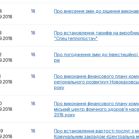
14
18
Про внесення змін до рішення виконавч
9.2018
13
18
Про встановлення тарифів на виробни
9.2018
"Спецтеплопостач"
12
18
Про погодження змін до Інвестиційної
9.2018
рік
11
18
Про виконання фінансового плану ком
9.2018
регіонального розвитку» Новокаховсько
року
10
18
Про виконання фінансового плану ком
9.2018
міський центр фізичного здоров’я насе
2018 року
09
18
Про встановлення вартості послуг з 
9.2018
Комунальним закладом «Центральна мі