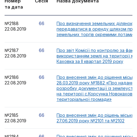
Номер
Сесія
Назва документа
та дата
№2188
66
Про визначення земельних ділянок, я
22.08.2019
передаватися в оренду шляхом про
земельних торгів окремими лотами
№2187
66
Про звіт Комісії по контролю за фак
22.08.2019
використанням землі на території мі
Каховка за IІ квартал 2019 року
№2186
66
Про внесення змін до рішення місько
22.08.2019
28.03.2019 року №1882 «Про надання
розробку документації із землеуст
на території с.Корсунка Новокаховсь
територіальної громади»
№2185
66
Про внесення змін до рішень міської
22.08.2019
27.06.2019 року №2101 та №2102
№2184
66
Про внесення змін до рішення місько