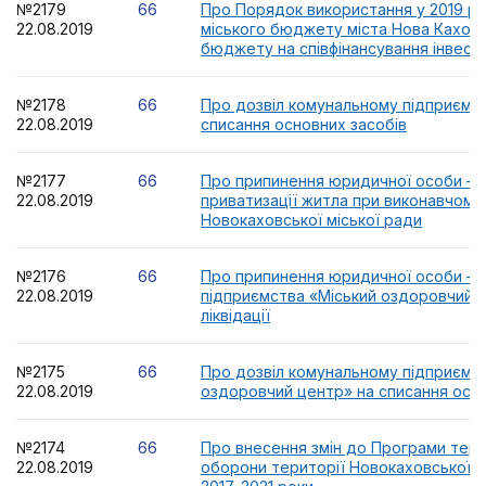
№2179
66
Про Порядок використання у 2019 роц
22.08.2019
міського бюджету міста Нова Кахов
бюджету на співфінансування інвести
№2178
66
Про дозвіл комунальному підприємс
22.08.2019
списання основних засобів
№2177
66
Про припинення юридичної особи – в
22.08.2019
приватизації житла при виконавчому 
Новокаховської міської ради
№2176
66
Про припинення юридичної особи – 
22.08.2019
підприємства «Міський оздоровчий 
ліквідації
№2175
66
Про дозвіл комунальному підприємст
22.08.2019
оздоровчий центр» на списання осно
№2174
66
Про внесення змін до Програми тери
22.08.2019
оборони території Новокаховської м