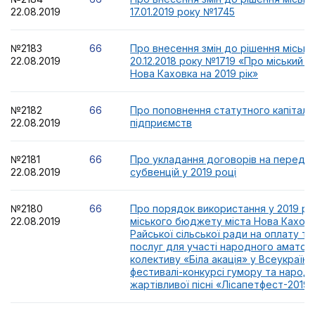
22.08.2019
17.01.2019 року №1745
№2183
66
Про внесення змін до рішення місько
22.08.2019
20.12.2018 року №1719 «Про міський 
Нова Каховка на 2019 рік»
№2182
66
Про поповнення статутного капіталу
22.08.2019
підприємств
№2181
66
Про укладання договорів на передач
22.08.2019
субвенцій у 2019 році
№2180
66
Про порядок використання у 2019 роц
22.08.2019
міського бюджету міста Нова Кахо
Райської сільської ради на оплату т
послуг для участі народного аматор
колективу «Біла акація» у Всеукраїн
фестивалі-конкурсі гумору та народн
жартівливої пісні «Лісапетфест-2019»