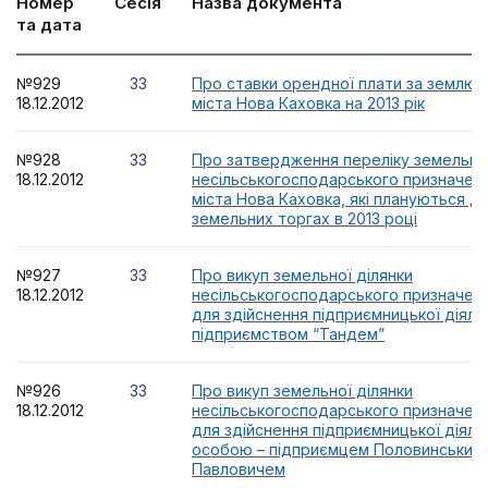
Номер
Сесія
Назва документа
та дата
№929
33
Про ставки орендної плати за землю н
18.12.2012
міста Нова Каховка на 2013 рік
№928
33
Про затвердження переліку земельни
18.12.2012
несільськогосподарського призначенн
міста Нова Каховка, які плануються д
земельних торгах в 2013 році
№927
33
Про викуп земельної ділянки
18.12.2012
несільськогосподарського призначенн
для здійснення підприємницької діяль
підприємством “Тандем”
№926
33
Про викуп земельної ділянки
18.12.2012
несільськогосподарського призначенн
для здійснення підприємницької діяль
особою – підприємцем Половинським
Павловичем