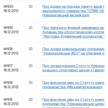
№920
33
Про дозвіл на продаж пакету акцій пр
18.12.2012
акціонерного товариства "СПМК-564",
Новокаховській міській раді
№919
33
Про передачу функцій замовника на п
18.12.2012
будівництва обслуговуючому коопер
"Житлово-будівельний кооператив "О
№918
33
Про дозвіл комунальному підприємст
18.12.2012
"Новокаховське ЖЕУ" на списання осн
№917
33
Про затвердження Статуту Новокахов
18.12.2012
юнацької спортивної школи «Таврія» у
№916
33
Про внесення змін до Статуту комуна
18.12.2012
підприємства «Міський водоканал»
№915
33
Про внесення змін до Статуту комуна
18.12.2012
підприємства "Новокаховське шляхов