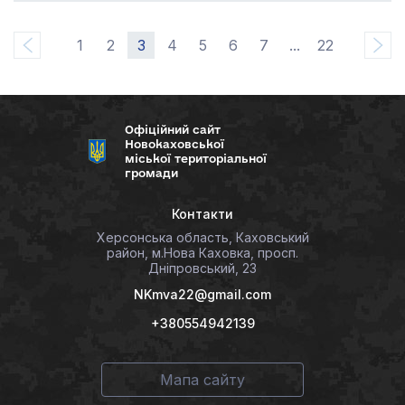
1
2
3
4
5
6
7
...
22
Офіційний сайт
Новокаховської
міської територіальної
громади
Контакти
Херсонська область, Каховський
район, м.Нова Каховка, просп.
Дніпровський, 23
NKmva22@gmail.com
+380554942139
Мапа сайту