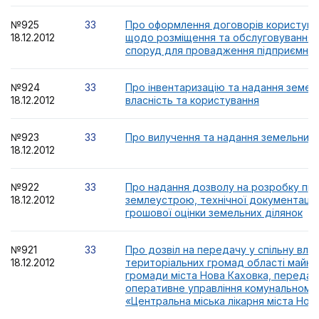
№925
33
Про оформлення договорів користува
18.12.2012
щодо розміщення та обслуговування 
споруд для провадження підприємниць
№924
33
Про інвентаризацію та надання земель
18.12.2012
власність та користування
№923
33
Про вилучення та надання земельних 
18.12.2012
№922
33
Про надання дозволу на розробку пр
18.12.2012
землеустрою, технічної документації
грошової оцінки земельних ділянок
№921
33
Про дозвіл на передачу у спільну влас
18.12.2012
територіальних громад області майна
громади міста Нова Каховка, передан
оперативне управління комунальному
«Центральна міська лікарня міста Нов