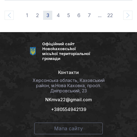
1
2
3
4
5
6
7
...
22
Офіційний сайт
Новокаховської
міської територіальної
громади
Контакти
Херсонська область, Каховський
район, м.Нова Каховка, просп.
Дніпровський, 23
NKmva22@gmail.com
+380554942139
Мапа сайту