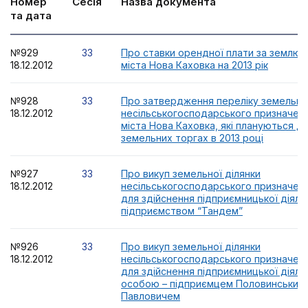
Номер
Сесія
Назва документа
та дата
№929
33
Про ставки орендної плати за землю н
18.12.2012
міста Нова Каховка на 2013 рік
№928
33
Про затвердження переліку земельни
18.12.2012
несільськогосподарського призначенн
міста Нова Каховка, які плануються д
земельних торгах в 2013 році
№927
33
Про викуп земельної ділянки
18.12.2012
несільськогосподарського призначенн
для здійснення підприємницької діяль
підприємством “Тандем”
№926
33
Про викуп земельної ділянки
18.12.2012
несільськогосподарського призначенн
для здійснення підприємницької діяль
особою – підприємцем Половинським
Павловичем