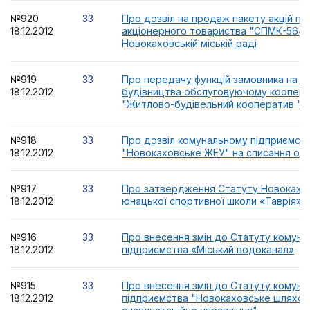
№920
33
Про дозвіл на продаж пакету акцій пр
18.12.2012
акціонерного товариства "СПМК-564",
Новокаховській міській раді
№919
33
Про передачу функцій замовника на п
18.12.2012
будівництва обслуговуючому коопер
"Житлово-будівельний кооператив "О
№918
33
Про дозвіл комунальному підприємст
18.12.2012
"Новокаховське ЖЕУ" на списання осн
№917
33
Про затвердження Статуту Новокахов
18.12.2012
юнацької спортивної школи «Таврія» у
№916
33
Про внесення змін до Статуту комуна
18.12.2012
підприємства «Міський водоканал»
№915
33
Про внесення змін до Статуту комуна
18.12.2012
підприємства "Новокаховське шляхов