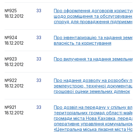
№925
33
Про оформлення договорів користува
18.12.2012
щодо розміщення та обслуговування 
споруд для провадження підприємниць
№924
33
Про інвентаризацію та надання земель
18.12.2012
власність та користування
№923
33
Про вилучення та надання земельних 
18.12.2012
№922
33
Про надання дозволу на розробку пр
18.12.2012
землеустрою, технічної документації
грошової оцінки земельних ділянок
№921
33
Про дозвіл на передачу у спільну влас
18.12.2012
територіальних громад області майна
громади міста Нова Каховка, передан
оперативне управління комунальному
«Центральна міська лікарня міста Нов