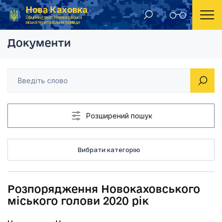
Нова Каховка
Головна
Розпорядження Новокаховського міського голов
Офіційний сайт Новокаховської
міської територіальної громади
Документи
Розширений пошук
Вибрати категорію
Розпорядження Новокаховського
міського голови 2020 рік