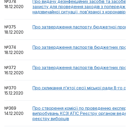
№378
Про видачу дезінфекційних засобів та засобів 
18.12.2020
захисту для проведення заходів з попередже
надзвичайної ситуації, пов’язаної з коронавіру
№375
Про затвердження паспорту бюджетної програ
18.12.2020
№374
Про затвердження паспортів бюджетних прогр
18.12.2020
№372
Про затвердження паспортів бюджетних прогр
16.12.2020
№370
Про скликання п’ятої сесії міської ради 8-го ск
15.12.2020
№369
Про створення комісії по проведенню експерт
14.12.2020
випробувань КСЗІ АТІС Реєстру органом веде
реєстру виборців