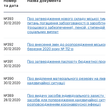
Номер
Назва документа
та дата
№393
Про затвердження нового складу міської тимчас
30.12.2020
питань погашення заборгованості із заробітної
(грошового забезпечення), пенсій, стипендій т
соціальних виплат
№392
Про внесення змін до розпорядження міського 
30.12.2020
березня 2020 року № 112-р
№391
Про затвердження паспорту бюджетної програ
30.12.2020
№390
Про виділення матеріального резерву на ліквід
30.12.2020
надзвичайної ситуації
№389
Про видачу засобів індивідуального захисту та
28.12.2020
засобів для попередження надзвичайної ситуаці
розповсюдженням коронавірусної інфекції