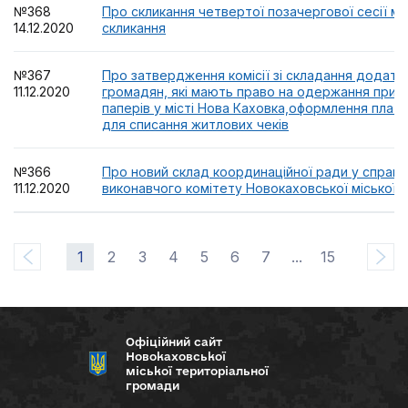
№368
Про скликання четвертої позачергової сесії мі
14.12.2020
скликання
№367
Про затвердження комісії зі складання додатко
11.12.2020
громадян, які мають право на одержання прив
паперів у місті Нова Каховка,оформлення плат
для списання житлових чеків
№366
Про новий склад координаційної ради у справа
11.12.2020
виконавчого комітету Новокаховської міської 
1
2
3
4
5
6
7
...
15
Офіційний сайт
Новокаховської
міської територіальної
громади