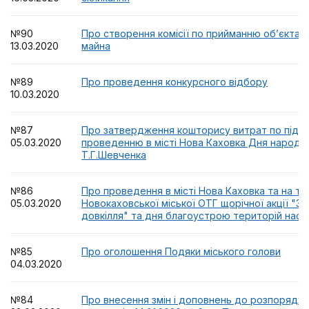
№90
Про створення комісії по прийманню об’єкта 
13.03.2020
майна
№89
Про проведення конкурсного відбору
10.03.2020
№87
Про затвердження кошторису витрат по підго
05.03.2020
проведенню в місті Нова Каховка Дня народ
Т.Г.Шевченка
№86
Про проведення в місті Нова Каховка та на те
05.03.2020
Новокаховської міської ОТГ щорічної акції "За
довкілля" та дня благоустрою територій насе
№85
Про оголошення Подяки міського голови
04.03.2020
№84
Про внесення змін і доповнень до розпорядже