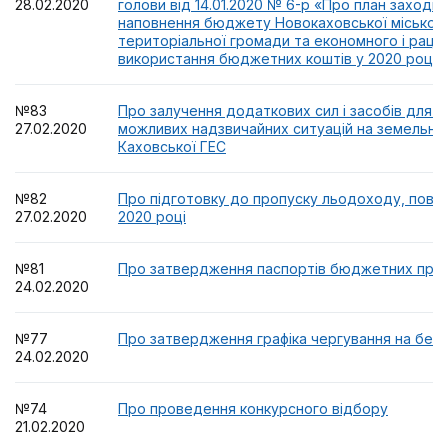
28.02.2020
голови від 14.01.2020 № 6-р «Про план заході
наповнення бюджету Новокаховської міської 
територіальної громади та економного і раці
використання бюджетних коштів у 2020 році»
№83
Про залучення додаткових сил і засобів для лі
27.02.2020
можливих надзвичайних ситуацій на земельній 
Каховської ГЕС
№82
Про підготовку до пропуску льодоходу, повені
27.02.2020
2020 році
№81
Про затвердження паспортів бюджетних прогр
24.02.2020
№77
Про затвердження графіка чергування на бер
24.02.2020
№74
Про проведення конкурсного відбору
21.02.2020