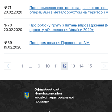
№71
Про посилення контролю за діяльністю, пов’я
20.02.2020
операціями з металобрухтом на території міс
№70
Про робочу групу з питань впровадження Все
20.02.2020
проекту «Озеленення України 2020»
№69
Про преміювання Прокопенко А.М.
19.02.2020
1
...
9
10
11
12
13
14
15
Офіційний сайт
Новокаховської
міської територіальної
громади