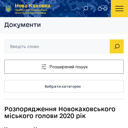
Нова Каховка
Головна
Розпорядження Новокаховського міського голов
Офіційний сайт Новокаховської
міської територіальної громади
Документи
Розширений пошук
Вибрати категорію
Розпорядження Новокаховського
міського голови 2020 рік