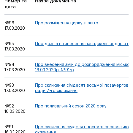
Номер та
Назва документа
дата
№96
Про розміщення цирку-шапіто
17.03.2020
№95
Про дозвіл на знесення насаджень згідно з п
17.03.2020
№94
Про внесення змін до розпорядження міського
17.03.2020
16.03.2020р. №91-р
№93
Про скликання сімдесят восьмої позачергової с
17.03.2020
ради 7-го скликання
№92
Про поливальний сезон 2020 року
16.03.2020
№91
Про скликання сімдесят восьмої сесії міської 
16.03.2020
скликання