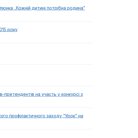
люнка „Кожній дитині потрібна родина”
015 року
в-претендентів на участь у конкурсі з
кого профілактичного заходу “Урок” на