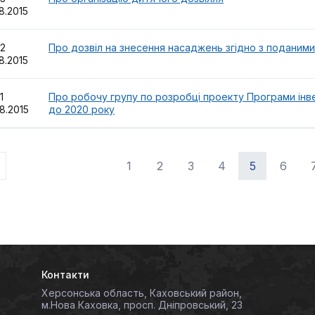
8.2015
22
Про дозвіл на знесення насаджень згідно з поданим
8.2015
21
Про робочу групу по розробці проекту Програми інв
8.2015
до 2020 року
1
2
3
4
5
6
Контакти
Херсонська область, Каховський район,
м.Нова Каховка, просп. Дніпровський, 23