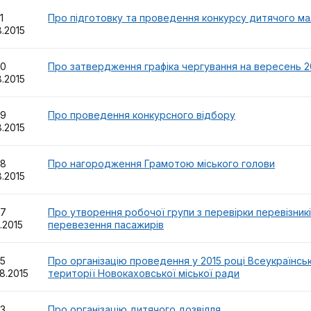
31
Про підготовку та проведення конкурсу дитячого ма
8.2015
30
Про затвердження графіка чергування на вересень 2
8.2015
29
Про проведення конкурсного відбору
8.2015
28
Про нагородження Грамотою міського голови
8.2015
27
Про утворення робочої групи з перевірки перевізникі
8.2015
перевезення пасажирів
25
Про організацію проведення у 2015 році Всеукраїнсь
8.2015
території Новокаховської міської ради
23
Про організацію дитячого дозвілля