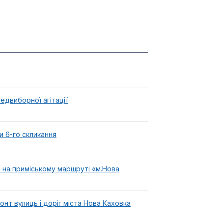
едвиборної агітації
и 6-го скликання
на приміському маршруті «м.Нова
нт вулиць і доріг міста Нова Каховка