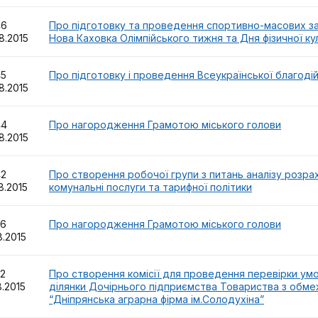
46
Про підготовку та проведення спортивно-масових зах
8.2015
Нова Каховка Олімпійського тижня та Дня фізичної ку
45
Про підготовку і проведення Всеукраїнської благодій
8.2015
44
Про нагородження Грамотою міського голови
8.2015
42
Про створення робочої групи з питань аналізу розра
8.2015
комунальні послуги та тарифної політики
36
Про нагородження Грамотою міського голови
8.2015
32
Про створення комісії для проведення перевірки ум
8.2015
ділянки Дочірнього підприємства Товариства з обм
“Дніпрянська аграрна фірма ім.Солодухіна”