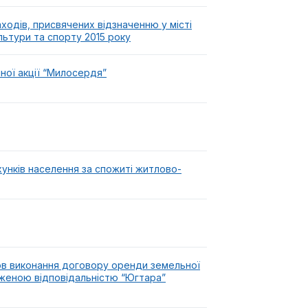
одів, присвячених відзначенню у місті
льтури та спорту 2015 року
ної акції “Милосердя”
хунків населення за спожиті житлово-
ов виконання договору оренди земельної
еженою відповідальністю “Югтара”