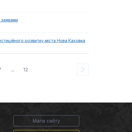
и заявами
естиційного розвитку міста Нова Каховка
7
...
12
Мапа сайту