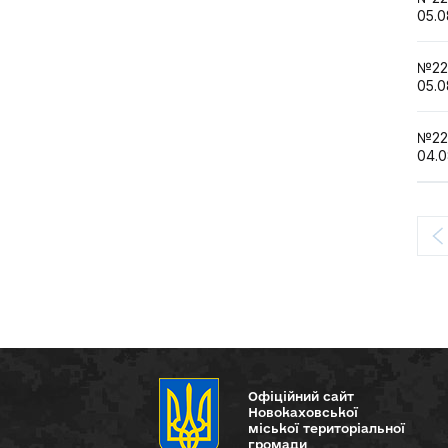
05.0
№2
05.0
№2
04.0
Офіційний сайт
Новокаховської
міської територіальної
громади