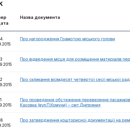
к
мер
Назва документа
дата
54
Про нагородження Грамотою міського голови
9.2015
53
Про відведення місця для розміщення матеріалів пер
9.2015
52
Про скликання вісімдесят четвертої сесії міської рад
9.2015
51
Про проведення обстеження перевезення пасажирів 
9.2015
Каховка (вул.П.Комуни) – смт.Дніпряни»
48
Про затвердження кошторисної документації на ремо
9.2015