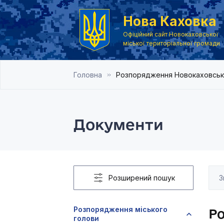
Нова Каховка
Офіційний сайт Новокаховської
міської територіальної громади
Головна
Розпорядження Новокаховськог
Документи
Розширений пошук
Розпорядження міського
Ро
голови