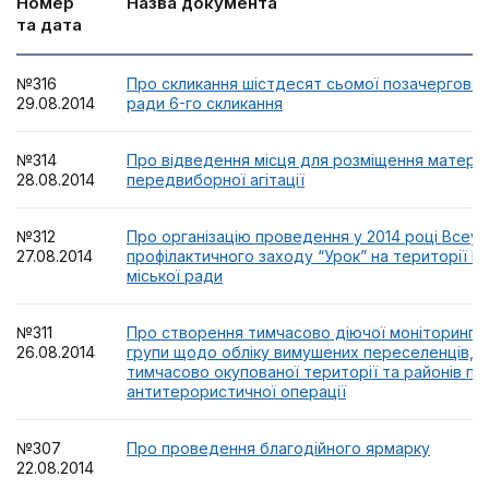
Номер
Назва документа
та дата
№316
Про скликання шістдесят сьомої позачергової с
29.08.2014
ради 6-го скликання
№314
Про відведення місця для розміщення матеріа
28.08.2014
передвиборної агітації
№312
Про організацію проведення у 2014 році Всеук
27.08.2014
профілактичного заходу “Урок” на території Н
міської ради
№311
Про створення тимчасово діючої моніторингов
26.08.2014
групи щодо обліку вимушених переселенців, як
тимчасово окупованої території та районів п
антитерористичної операції
№307
Про проведення благодійного ярмарку
22.08.2014