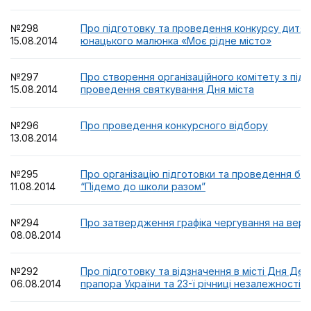
№298
Про підготовку та проведення конкурсу дитяч
15.08.2014
юнацького малюнка «Моє рідне місто»
№297
Про створення організаційного комітету з підг
15.08.2014
проведення святкування Дня міста
№296
Про проведення конкурсного відбору
13.08.2014
№295
Про організацію підготовки та проведення благ
11.08.2014
“Підемо до школи разом”
№294
Про затвердження графіка чергування на вере
08.08.2014
№292
Про підготовку та відзначення в місті Дня Де
06.08.2014
прапора України та 23-ї річниці незалежності У