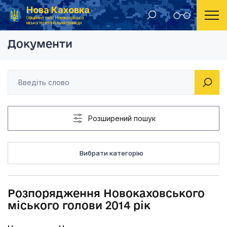
Нова Каховка
Головна
Розпорядження Новокаховського міського голови
Офіційний сайт Новокаховської
міської територіальної громади
Документи
Розширений пошук
Вибрати категорію
Розпорядження Новокаховського
міського голови 2014 рік