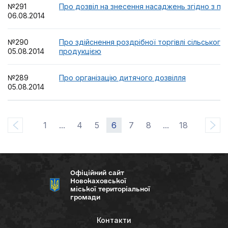
№291
Про дозвіл на знесення насаджень згідно з п
06.08.2014
№290
Про здійснення роздрібної торгівлі сільськог
05.08.2014
продукцією
№289
Про організацію дитячого дозвілля
05.08.2014
1
...
4
5
6
7
8
...
18
Офіційний сайт
Новокаховської
міської територіальної
громади
Контакти