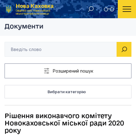
Нова Каховка
Головна
Рішення виконавчого комітету Новокаховської мі
Офіційний сайт Новокаховської
міської територіальної громади
Документи
Розширений пошук
Вибрати категорію
Рішення виконавчого комітету
Новокаховської міської ради 2020
року