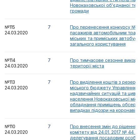
Новокаховської об’єднаної тер
громади
№115
7
Про перенесення конкурсу №14
24.03.2020
пасажирів автомобільним тран
міських та приміських автобус
загального користування
№114
7
Про тимчасове сезонне викори
24.03.2020
території міста
№113
7
Про виділення коштів з резерв
24.03.2020
міського бюджету Управлінню з
надзвичайних ситуацій та цивіл
населення Новокаховської місь
обладнання приміщень обсерва
випадках підозри на коронавіру
№110
7
Про внесення змін до рішення 
24.03.2020
комітету від 24.01. 2017 № 44 «
делегування посадовим особа