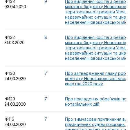
№133
9
Про виділення коштів з резерв
03.04.2020
міського бюджету Новокаховсь
територіальної громади Управл
надзвичайних ситуацій та цивіл
населення Новокаховської місь
№132
8
Про виділення коштів з резерв
31.03.2020
міського бюджету Новокаховсь
територіальної громади Управл
надзвичайних ситуацій та цивіл
населення Новокаховської місь
№130
7
Про затвердження плану робот
24.03.2020
комітету Новокаховської міської
квартал 2020 року
№129
7
Про покладення обов’язків по 
24.03.2020
нотаріальних дій
№116
7
Про тимчасове припинення вик
24.03.2020
призначених судом покарань т
адміністративних стягнень на т