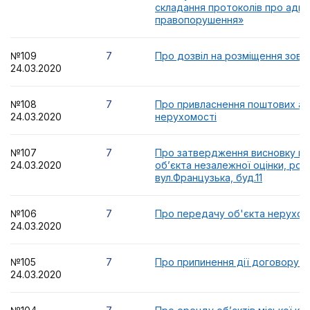
складання протоколів про адмі
правопорушення»
№109
7
Про дозвіл на розміщення зовн
24.03.2020
№108
7
Про привласнення поштових ад
24.03.2020
нерухомості
№107
7
Про затвердження висновку пр
24.03.2020
об’єкта незалежної оцінки, ро
вул.Французька, буд.11
№106
7
Про передачу об'єкта нерухом
24.03.2020
№105
7
Про припинення дії договору 
24.03.2020