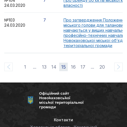
№104
7
Про оренду об’єктів міської ко
24.03.2020
власності
№103
7
Про затвердження Положення 
24.03.2020
міського голови для талановити
навчаються у вищих навчальних
професійно-технічних навчальн
Новокаховської міської об’єдна
територіальної громади
1
...
13
14
15
16
17
...
20
Офіційний сайт
Новокаховської
міської територіальної
громади
Контакти