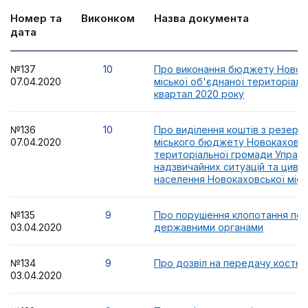
Номер та
Виконком
Назва документа
дата
№137
10
Про виконання бюджету Новок
07.04.2020
міської об'єднаної територіаль
квартал 2020 року
№136
10
Про виділення коштів з резерв
07.04.2020
міського бюджету Новокаховсь
територіальної громади Управл
надзвичайних ситуацій та цивіл
населення Новокаховської місь
№135
9
Про порушення клопотання пе
03.04.2020
державними органами
№134
9
Про дозвіл на передачу костюм
03.04.2020