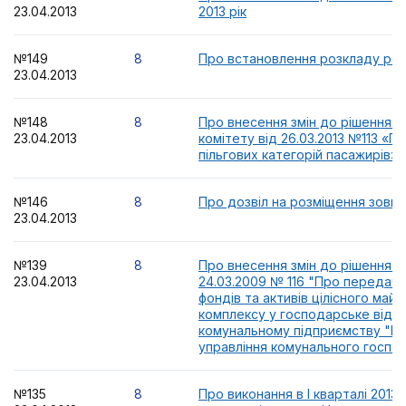
23.04.2013
2013 рік
№149
8
Про встановлення розкладу ро
23.04.2013
№148
8
Про внесення змін до рішення в
23.04.2013
комітету від 26.03.2013 №113 «
пільгових категорій пасажирів»
№146
8
Про дозвіл на розміщення зовні
23.04.2013
№139
8
Про внесення змін до рішення в
23.04.2013
24.03.2009 № 116 "Про передач
фондів та активів цілісного май
комплексу у господарське віда
комунальному підприємству "Н
управління комунального госпо
№135
8
Про виконання в І кварталі 2013 