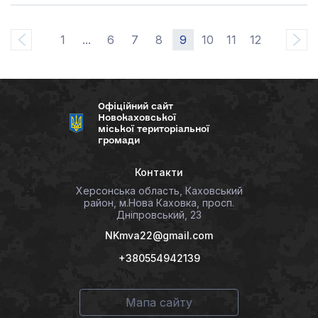
1
...
6
7
8
9
10
11
12
Офіційний сайт
Новокаховської
міської територіальної
громади
Контакти
Херсонська область, Каховський
район, м.Нова Каховка, просп.
Дніпровський, 23
NKmva22@gmail.com
+380554942139
Мапа сайту