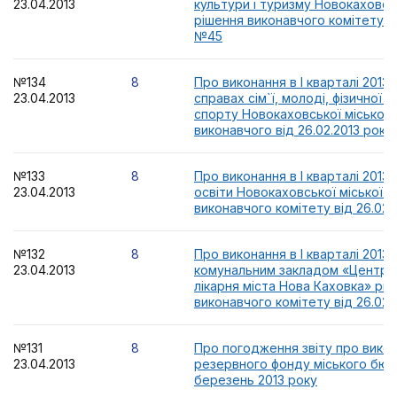
23.04.2013
культури і туризму Новокаховсь
рішення виконавчого комітету ві
№45
№134
8
Про виконання в I кварталі 2013 
23.04.2013
справах сім`ї, молоді, фізичної 
спорту Новокаховської міської 
виконавчого від 26.02.2013 рок
№133
8
Про виконання в І кварталі 2013 
23.04.2013
освіти Новокаховської міської 
виконавчого комітету від 26.02
№132
8
Про виконання в І кварталі 2013 
23.04.2013
комунальним закладом «Централ
лікарня міста Нова Каховка» рі
виконавчого комітету від 26.02
№131
8
Про погодження звіту про вико
23.04.2013
резервного фонду міського бю
березень 2013 року