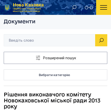
Нова Каховка
Головна
Рішення виконавчого комітету Новокаховської мі
Офіційний сайт Новокаховської
міської територіальної громади
Документи
Розширений пошук
Вибрати категорію
Рішення виконавчого комітету
Новокаховської міської ради 2013
року