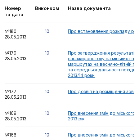
Номер
Виконком
Назва документа
та дата
№180
10
Про встановлення розкладу ро
28.05.2013
№179
10
Про затвердження результатів
28.05.2013
пасажиропотоку на міських і пр
маршрутах на весняно-літній пе
та середньої дальності поїздки
2013/14 роки
№177
10
Про дозвіл на розміщення зовні
28.05.2013
№169
10
Про внесення змін до міського
28.05.2013
2013 рік
№168
10
Про внесення змін до міського