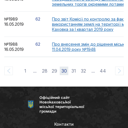
земельних торгів окремими лотами
№1989
62
Про звіт Комісії по контролю за факт
16.05.2019
використанням землі на території мі
Каховка за I квартал 2019 року
№1988
62
Про внесення змін до рішення міської
16.05.2019
11.04.2019 року №1948
1
...
28
29
30
31
32
...
44
Офіційний сайт
Новокаховської
міської територіальної
громади
Контакти