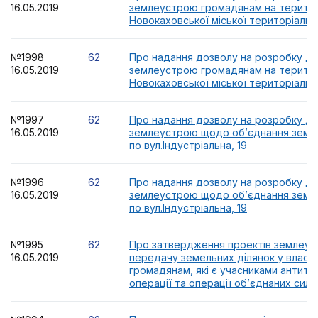
16.05.2019
землеустрою громадянам на територ
Новокаховської міської територіальн
№1998
62
Про надання дозволу на розробку док
16.05.2019
землеустрою громадянам на територ
Новокаховської міської територіальн
№1997
62
Про надання дозволу на розробку док
16.05.2019
землеустрою щодо об’єднання земел
по вул.Індустріальна, 19
№1996
62
Про надання дозволу на розробку док
16.05.2019
землеустрою щодо об’єднання земел
по вул.Індустріальна, 19
№1995
62
Про затвердження проектів землеус
16.05.2019
передачу земельних ділянок у власні
громадянам, які є учасниками антит
операції та операції об’єднаних сил