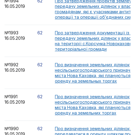
№1994
62
Про затвердження проектів землеус
16.05.2019
передачу земельних ділянок у власні
громадянам, які є учасниками антит
операції та операції об’єднаних сил
№1993
62
Про затвердження документації із 
16.05.2019
передачу земельних ділянок у власн
на території с.Корсунка Новокаховськ
територіальної громади
№1992
62
Про визначення земельних ділянок
16.05.2019
несільськогосподарського призначен
міста Нова Каховка, які плануються д
оренду на земельных торгах
№1991
62
Про визначення земельних ділянок
16.05.2019
несільськогосподарського призначен
міста Нова Каховка, які плануються д
оренду на земельних торгах
№1990
62
Про визначення земельних ділянок, я
16.05.2019
передаватися в оренду шляхом про