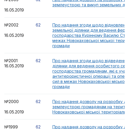
землеустрою та викуп земельних діл
16.05.2019
№2002
62
Про надання згоди щодо відновленн
земельної ділянки для ведення ферм
16.05.2019
господарства Курінному Василю Сте
межах Новокаховської міської терит
громади
№2001
62
Про надання згоди щодо відведення
16.05.2019
ділянки для ведення особистого сел
господарства громадянам, які є уча
антитерористичної операції та опера
сил в межах Новокаховської міської 
громади
№2000
62
Про надання дозволу на розробку док
землеустрою громадянам на територ
16.05.2019
Новокаховської міської територіальн
№1999
62
Про надання дозволу на розробку док