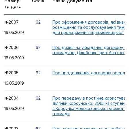
Номер
Сесія
Назва документа
та дата
№2007
62
Про оформлення договорів, які визн
розміщення та обслуговування тимч
16.05.2019
для провадження підприємницької ді
№2006
62
Про дозвіл на укладання договору с
громадянці Дзюбенко Ірині Анатоліївн
16.05.2019
№2005
62
Про продовження договорів оренди
16.05.2019
№2004
62
Про передачу в постійне користуван
ділянки Корсунської ЗОШ І-ІІ ступенів
16.05.2019
с.Корсунка Новокаховської міської т
громади
№2003
62
Про надання дозволу на розробку док