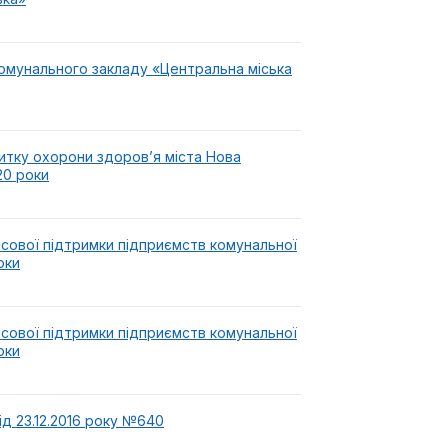
омунального закладу «Центральна міська
итку охорони здоров’я міста Нова
20 роки
нсової підтримки підприємств комунальної
оки
нсової підтримки підприємств комунальної
оки
ід 23.12.2016 року №640