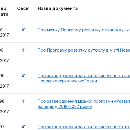
мер
Сесія
Назва документа
дата
101
41
Про міську Програму розвитку фізичної культ
.2017
00
41
Про Програму розвитку футболу в місті Нова 
.2017
99
41
Про затвердження загальної чисельності апа
Новокаховської міської ради
.2017
98
41
Про затвердження міської програми «Розвито
на період 2018-2022 роки»
.2017
97
41
Про затвердження загальної чисельності та