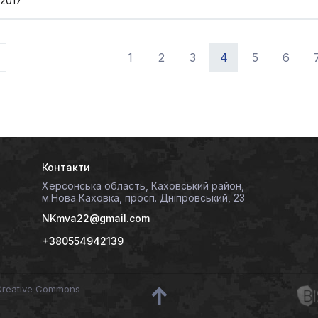
.2017
1
2
3
4
5
6
Контакти
Херсонська область, Каховський район,
м.Нова Каховка, просп. Дніпровський, 23
NKmva22@gmail.com
+380554942139
 Creative Commons