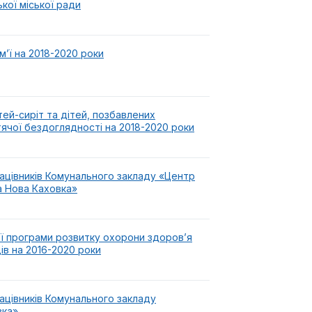
ької міської ради
м’ї на 2018-2020 роки
тей-сиріт та дітей, позбавлених
ячої бездоглядності на 2018-2020 роки
ацівників Комунального закладу «Центр
а Нова Каховка»
ої програми розвитку охорони здоров’я
ів на 2016-2020 роки
ацівників Комунального закладу
вка»