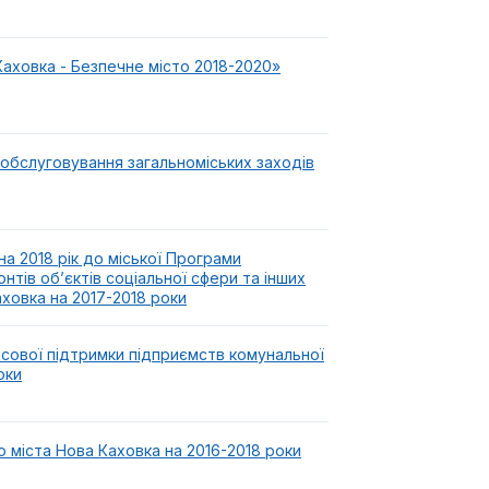
аховка - Безпечне місто 2018-2020»
обслуговування загальноміських заходів
а 2018 рік до міської Програми
нтів об’єктів соціальної сфери та інших
аховка на 2017-2018 роки
нсової підтримки підприємств комунальної
оки
 міста Нова Каховка на 2016-2018 роки