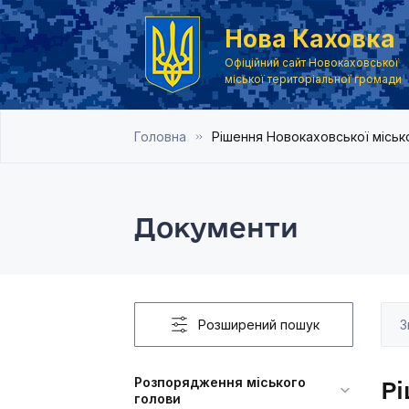
Нова Каховка
Офіційний сайт Новокаховської
міської територіальної громади
Головна
Рішення Новокаховської місько
Документи
Розширений пошук
Розпорядження міського
Рі
голови