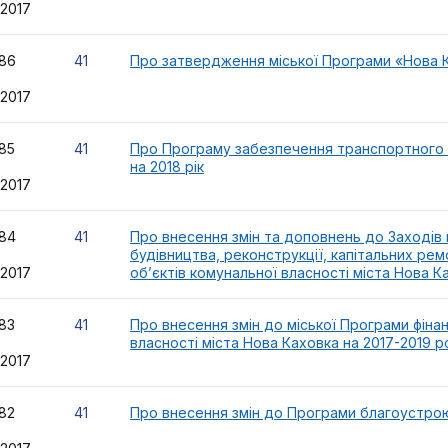
.2017
86
41
Про затвердження міської Програми «Нова К
.2017
85
41
Про Програму забезпечення транспортного 
на 2018 рік
.2017
84
41
Про внесення змін та доповнень до Заходів н
будівництва, реконструкції, капітальних ремо
.2017
об’єктів комунальної власності міста Нова К
83
41
Про внесення змін до міської Програми фіна
власності міста Нова Каховка на 2017-2019 р
.2017
82
41
Про внесення змін до Програми благоустрою