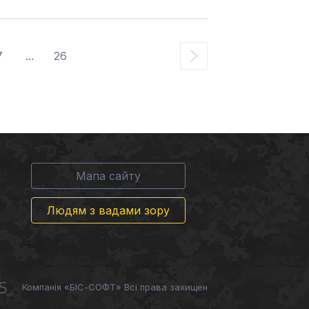
7
...
26
Мапа сайту
Людям з вадами зору
Компанія «БІС-СОФТ» Всі права захищен