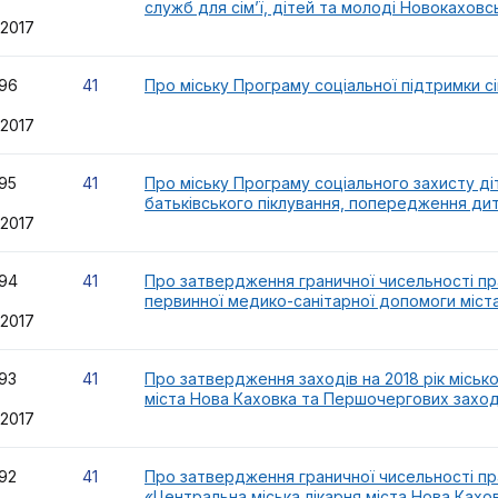
служб для сім’ї, дітей та молоді Новокаховс
.2017
96
41
Про міську Програму соціальної підтримки сі
.2017
95
41
Про міську Програму соціального захисту ді
батьківського піклування, попередження дит
.2017
94
41
Про затвердження граничної чисельності пр
первинної медико-санітарної допомоги міст
.2017
93
41
Про затвердження заходів на 2018 рік міськ
міста Нова Каховка та Першочергових заход
.2017
92
41
Про затвердження граничної чисельності пр
«Центральна міська лікарня міста Нова Кахо