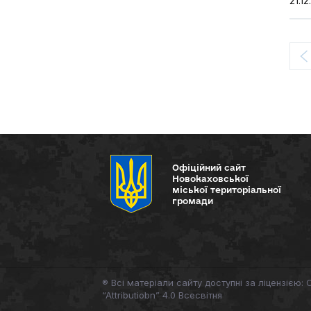
21.12
Офіційний сайт
Новокаховської
міської територіальної
громади
® Всі матеріали сайту доступні за ліцензією:
“Attributiobn” 4.0 Всесвітня