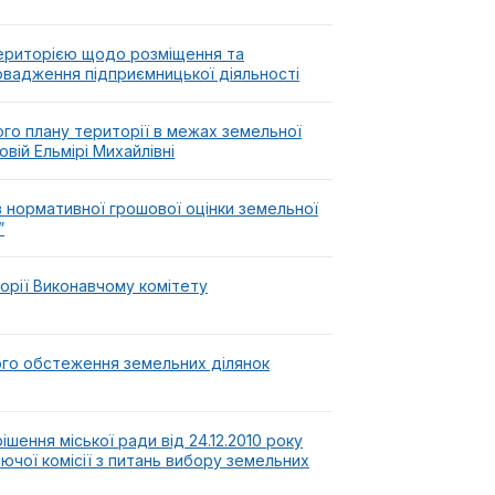
ериторією щодо розміщення та
вадження підприємницької діяльності
го плану території в межах земельної
вій Ельмірі Михайлівні
 нормативної грошової оцінки земельної
”
орії Виконавчому комітету
ого обстеження земельних ділянок
шення міської ради від 24.12.2010 року
ючої комісії з питань вибору земельних