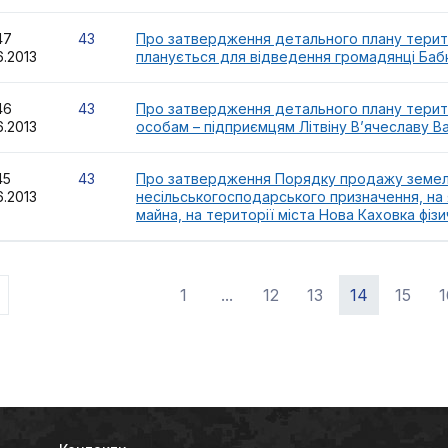
147
43
Про затвердження детального плану територ
6.2013
планується для відведення громадянці Бабков
146
43
Про затвердження детального плану терито
6.2013
особам – підприємцям Літвіну В’ячеславу Ва
145
43
Про затвердження Порядку продажу земель
6.2013
несільськогосподарського призначення, на
майна, на території міста Нова Каховка фі
1
...
12
13
14
15
1