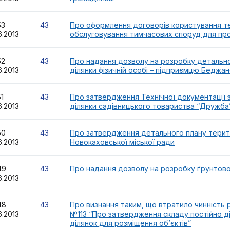
153
43
Про оформлення договорів користування т
6.2013
обслуговування тимчасових споруд для про
152
43
Про надання дозволу на розробку детально
6.2013
ділянки фізичній особі – підприємцю Беджано
151
43
Про затвердження Технічної документації з
6.2013
ділянки садівницького товариства “Дружба
150
43
Про затвердження детального плану терит
6.2013
Новокаховської міської ради
149
43
Про надання дозволу на розробку ґрунтов
6.2013
148
43
Про визнання таким, що втратило чинність рі
6.2013
№113 “Про затвердження складу постійно ді
ділянок для розміщення об’єктів”