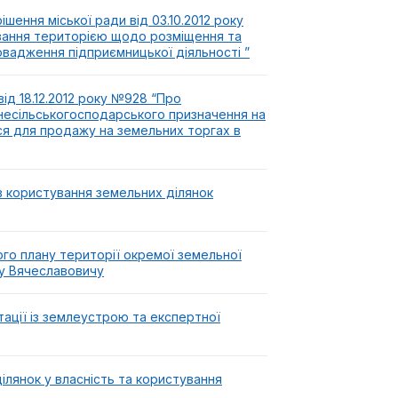
шення міської ради від 03.10.2012 року
ання територією щодо розміщення та
вадження підприємницької діяльності ”
від 18.12.2012 року №928 “Про
несільськогосподарського призначення на
ься для продажу на земельних торгах в
в користування земельних ділянок
го плану території окремої земельної
у Вячеславовичу
ації із землеустрою та експертної
ілянок у власність та користування