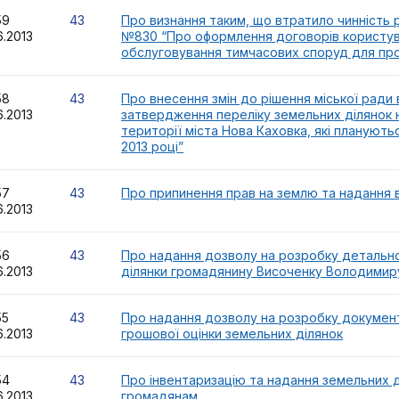
159
43
Про визнання таким, що втратило чинність рі
6.2013
№830 “Про оформлення договорів користув
обслуговування тимчасових споруд для про
158
43
Про внесення змін до рішення міської ради 
6.2013
затвердження переліку земельних ділянок 
території міста Нова Каховка, які плануют
2013 році”
157
43
Про припинення прав на землю та надання 
6.2013
156
43
Про надання дозволу на розробку детально
6.2013
ділянки громадянину Височенку Володимир
155
43
Про надання дозволу на розробку документ
6.2013
грошової оцінки земельних ділянок
154
43
Про інвентаризацію та надання земельних д
6.2013
громадянам