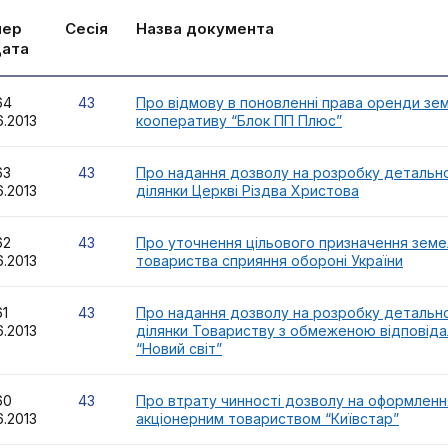
мер
Сесія
Назва документа
дата
164
43
Про відмову в поновленні права оренди зе
6.2013
кооперативу “Блок ПП Плюс”
163
43
Про надання дозволу на розробку детально
6.2013
ділянки Церкві Різдва Христова
162
43
Про уточнення цільового призначення земе
6.2013
товариства сприяння обороні України
161
43
Про надання дозволу на розробку детально
6.2013
ділянки Товариству з обмеженою відповіда
“Новий світ”
160
43
Про втрату чинності дозволу на оформленн
6.2013
акціонерним товариством “Київстар”