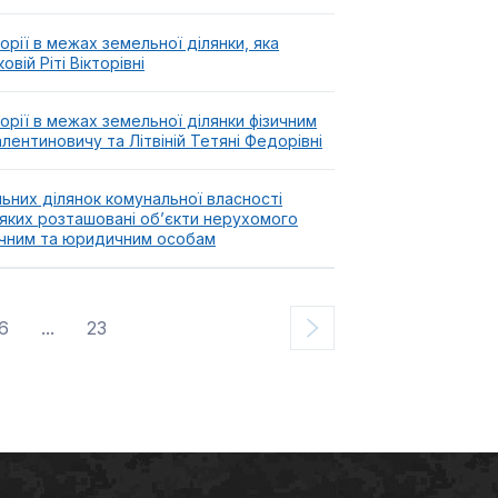
ії в межах земельної ділянки, яка
ій Ріті Вікторівні
рії в межах земельної ділянки фізичним
лентиновичу та Літвіній Тетяні Федорівні
них ділянок комунальної власності
 яких розташовані об’єкти нерухомого
зичним та юридичним особам
6
...
23