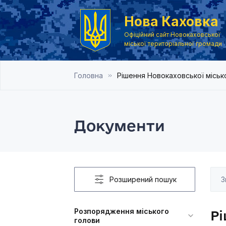
Нова Каховка
Офіційний сайт Новокаховської
міської територіальної громади
Головна
Рішення Новокаховської місько
Документи
Розширений пошук
Розпорядження міського
Рі
голови