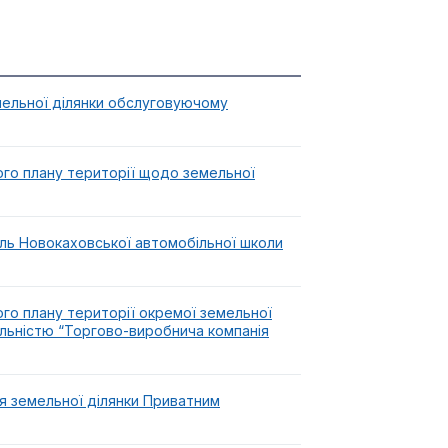
мельної ділянки обслуговуючому
го плану території щодо земельної
ль Новокаховської автомобільної школи
го плану території окремої земельної
льністю “Торгово-виробнича компанія
я земельної ділянки Приватним