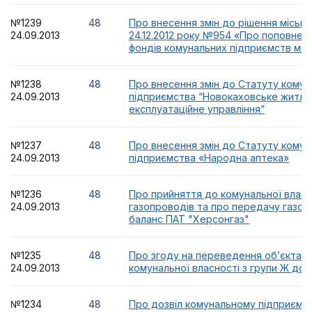
№1239
48
Про внесення змін до рішення місько
24.09.2013
24.12.2012 року №954 «Про поповнен
фондів комунальних підприємств міс
№1238
48
Про внесення змін до Статуту комун
24.09.2013
підприємства “Новокаховське житло
експлуатаційне управління”
№1237
48
Про внесення змін до Статуту комун
24.09.2013
підприємства «Народна аптека»
№1236
48
Про прийняття до комунальної власн
24.09.2013
газопроводів та про передачу газоп
баланс ПАТ "Херсонгаз"
№1235
48
Про згоду на переведення об’єкта м
24.09.2013
комунальної власності з групи Ж до 
№1234
48
Про дозвіл комунальному підприємс