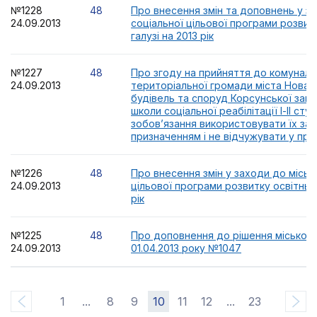
№1228
48
Про внесення змін та доповнень у за
24.09.2013
соціальної цільової програми розвит
галузі на 2013 рік
№1227
48
Про згоду на прийняття до комуналь
24.09.2013
територіальної громади міста Нова 
будівель та споруд Корсунської зага
школи соціальної реабілітації І-ІІ ступ
зобов’язання використовувати їх за 
призначенням і не відчужувати у при
№1226
48
Про внесення змін у заходи до місько
24.09.2013
цільової програми розвитку освітньої
рік
№1225
48
Про доповнення до рішення міської 
24.09.2013
01.04.2013 року №1047
1
...
8
9
10
11
12
...
23