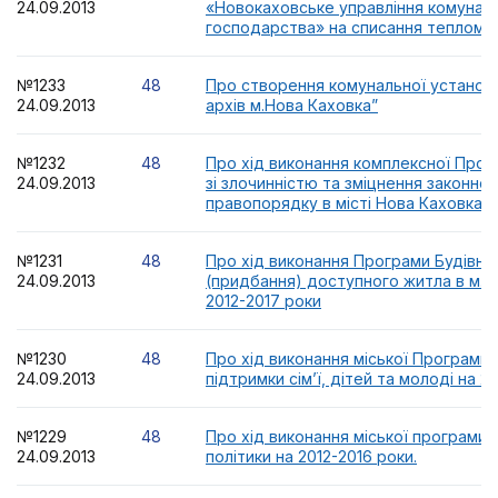
24.09.2013
«Новокаховське управління комунал
господарства» на списання тепломе
№1233
48
Про створення комунальної установ
24.09.2013
архів м.Нова Каховка”
№1232
48
Про хід виконання комплексної Про
24.09.2013
зі злочинністю та зміцнення законност
правопорядку в місті Нова Каховка н
№1231
48
Про хід виконання Програми Будівни
24.09.2013
(придбання) доступного житла в м.Н
2012-2017 роки
№1230
48
Про хід виконання міської Програми 
24.09.2013
підтримки сім’ї, дітей та молоді на 2
№1229
48
Про хід виконання міської програми 
24.09.2013
політики на 2012-2016 роки.