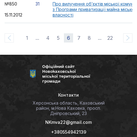
№850
31
Про вилучення об’єктів міської комуна
з Програми приватизації майна міської
15.11.2012
власності
1
...
4
5
6
7
8
...
22
Офіційний сайт
Новокаховської
міської територіальної
громади
Контакти
Херсонська область, Каховський
район, м.Нова Каховка, просп.
Дніпровський, 23
NKmva22@gmail.com
+380554942139