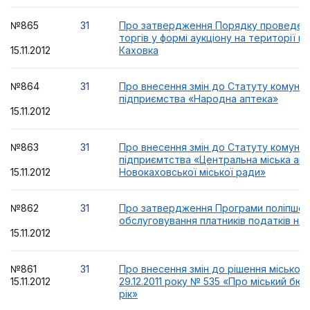
№865
31
Про затвердження Порядку проведен
торгів у формі аукціону на території м
15.11.2012
Каховка
№864
31
Про внесення змін до Статуту комуна
підприємства «Народна аптека»
15.11.2012
№863
31
Про внесення змін до Статуту комуна
підприємтства «Центральна міська ап
15.11.2012
Новокаховської міської ради»
№862
31
Про затвердження Програми поліпшен
обслуговування платників податків на 
15.11.2012
№861
31
Про внесення змін до рішення міської 
15.11.2012
29.12.2011 року № 535 «Про міський бю
рік»