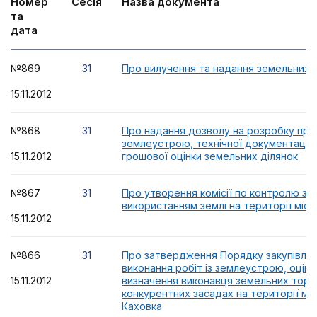
Номер
Сесія
Назва документа
та
дата
№869
31
Про вилучення та надання земельних 
15.11.2012
№868
31
Про надання дозволу на розробку про
землеустрою, технічної документації 
15.11.2012
грошової оцінки земельних ділянок
№867
31
Про утворення комісії по контролю за
використанням землі на території міс
15.11.2012
№866
31
Про затвердження Порядку закупівлі п
виконання робіт із землеустрою, оцінк
15.11.2012
визначення виконавця земельних торгі
конкурентних засадах на території мі
Каховка