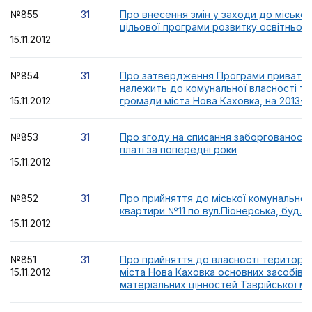
№855
31
Про внесення змін у заходи до міської
цільової програми розвитку освітньої га
15.11.2012
№854
31
Про затвердження Програми приватиза
належить до комунальної власності те
15.11.2012
громади міста Нова Каховка, на 2013-2
№853
31
Про згоду на списання заборгованості
платі за попередні роки
15.11.2012
№852
31
Про прийняття до міської комунальної
квартири №11 по вул.Піонерська, буд.3
15.11.2012
№851
31
Про прийняття до власності територі
15.11.2012
міста Нова Каховка основних засобів 
матеріальних цінностей Таврійської мі