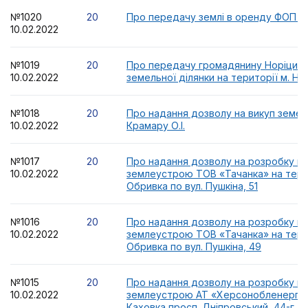
№1020
20
Про передачу землі в оренду ФОП М
10.02.2022
№1019
20
Про передачу громадянину Норіцину А
10.02.2022
земельної ділянки на території м. Но
№1018
20
Про надання дозволу на викуп земел
10.02.2022
Крамару О.І.
№1017
20
Про надання дозволу на розробку п
10.02.2022
землеустрою ТОВ «Тачанка» на терит
Обривка по вул. Пушкіна, 51
№1016
20
Про надання дозволу на розробку п
10.02.2022
землеустрою ТОВ «Тачанка» на терит
Обривка по вул. Пушкіна, 49
№1015
20
Про надання дозволу на розробку п
10.02.2022
землеустрою АТ «Херсонобленерго» 
Каховка просп. Дніпровський, 44-г (