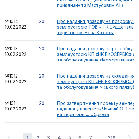
приєднання з Мастусовим А.І.)
№1014
20
Про надання дозволу на розробку п
10.02.2022
землеустрою ТОВ « НК Буддеталько
території м. Нова Каховка
№1013
20
Про надання дозволу на розробку п
10.02.2022
землеустрою КП «НК ЕКОСЕРВІС» дл
та обслуговування «Меморіального 
№1012
20
Про надання дозволу на складання 
10.02.2022
землеустрою КП «НК ЕКОСЕРВІС» (д
та обслуговування міського пляжу)
№1011
20
Про затвердження проекту землеус
10.02.2022
надання у власність Чечиній О.Л. зем
на території с. Обривка
1
2
3
4
5
6
7
...
318