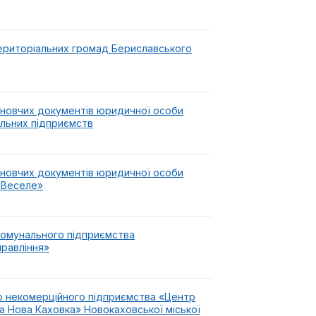
 територіальних громад Бериславського
ановчих документів юридичної особи
альних підприємств
ановчих документів юридичної особи
«Веселе»
комунального підприємства
равління»
о некомерційного підприємства «Центр
а Нова Каховка» Новокаховської міської