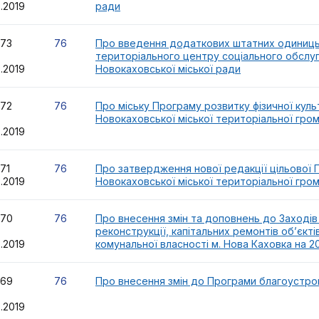
2.2019
ради
73
76
Про введення додаткових штатних одиниць
територіального центру соціального обслуг
2.2019
Новокаховської міської ради
72
76
Про міську Програму розвитку фізичної куль
Новокаховської міської територіальної гром
2.2019
571
76
Про затвердження нової редакції цільової 
2.2019
Новокаховської міської територіальної гро
70
76
Про внесення змін та доповнень до Заходів
реконструкції, капітальних ремонтів об’єкті
2.2019
комунальної власності м. Нова Каховка на 2
69
76
Про внесення змін до Програми благоустрою
2.2019