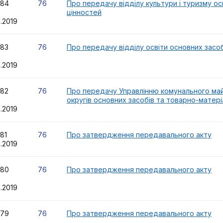
84
76
Про передачу відділу культури і туризму о
цінностей
2.2019
83
76
Про передачу відділу освіти основних засо
2.2019
82
76
Про передачу Управлінню комунального май
округів основних засобів та товарно-матер
2.2019
581
76
Про затвердження передавального акту
2.2019
80
76
Про затвердження передавального акту
2.2019
79
76
Про затвердження передавального акту