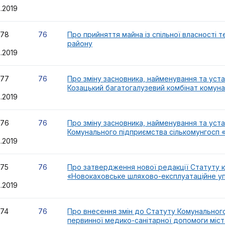
2.2019
78
76
Про прийняття майна із спільної власності
району
2.2019
77
76
Про зміну засновника, найменування та уст
Козацький багатогалузевий комбінат комун
2.2019
76
76
Про зміну засновника, найменування та уст
Комунального підприємства сількомунгосп 
2.2019
75
76
Про затвердження нової редакції Статуту 
«Новокаховське шляхово-експлуатаційне уп
2.2019
74
76
Про внесення змін до Статуту Комунальног
первинної медико-санітарної допомоги міст