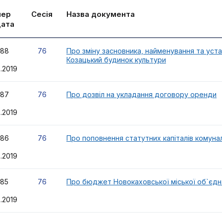
мер
Сесія
Назва документа
дата
88
76
Про зміну засновника, найменування та уст
Козацький будинок культури
2.2019
87
76
Про дозвіл на укладання договору оренди
2.2019
86
76
Про поповнення статутних капіталів комунал
2.2019
85
76
Про бюджет Новокаховської міської об`єдна
2.2019