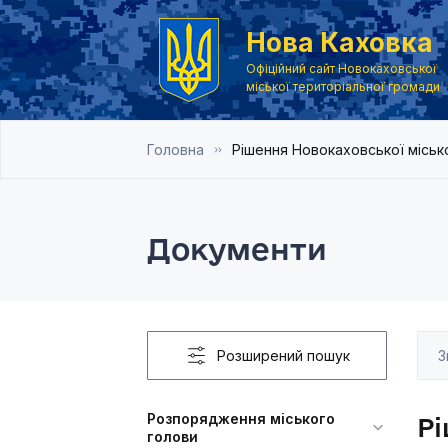
Нова Каховка
Офіційний сайт Новокаховської
міської територіальної громади
Головна
Рішення Новокаховської місько
Документи
Розширений пошук
Розпорядження міського
Рі
голови