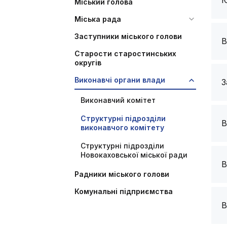
Ю
Міський голова
Міська рада
Заступники міського голови
В
Старости старостинських
округів
Виконавчі органи влади
З
Виконавчий комітет
Структурні підрозділи
В
виконавчого комітету
Структурні підрозділи
Новокаховської міської ради
В
Радники міського голови
Комунальні підприємства
В