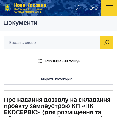
Нова Каховка
Головна
Рішення Новокаховської міської ради 2022 рік
Про надання дозвол
Офіційний сайт Новокаховської
міської територіальної громади
Документи
Розширений пошук
Вибрати категорію
Про надання дозволу на складання
проекту землеустрою КП «НК
ЕКОСЕРВІС» (для розміщення та