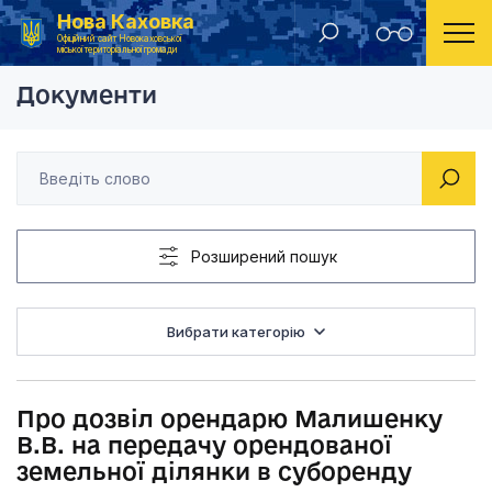
Нова Каховка
Головна
Рішення Новокаховської міської ради 2022 рік
Про дозвіл орендарю
Офіційний сайт Новокаховської
міської територіальної громади
Документи
Розширений пошук
Вибрати категорію
Про дозвіл орендарю Малишенку
В.В. на передачу орендованої
земельної ділянки в суборенду