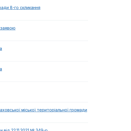
ради 8-го скликання
 заявою
а
а
аховської міської територіальної громади
 від 22.11.2021 № 349-р