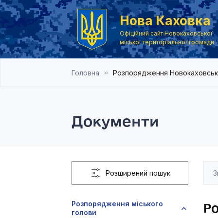
Нова Каховка
Офіційний сайт Новокаховської
міської територіальної громади
Головна
Розпорядження Новокаховськог
Документи
Розширений пошук
Розпорядження міського
Ро
голови