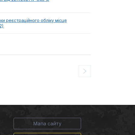
ки реєстраційного обліку місця
2)
Мапа сайту