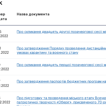
к
мер
Назва документа
дата
75
Про скликання двадцять другої позачергової сесії мі
2.2022
71
Про затвердження Порядку проведення дистанційних
2.2022
умовах карантину та воєнного стану
49
Про скликання двадцять першої позачергової сесії м
2.2022
47
Про затвердження паспортів бюджетних програм на 
2.2022
46
Про підготовку та проведення міського етапу Всеук
2.2022
патріотичної творчості «Оберіг», присвяченого 70-р