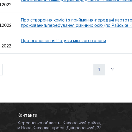
1.2022
28
Про створення комісії з приймання-передачі картоте
1.2022
проживання/перебування фізичних осіб (по Райське -
27
Про оголошення Подяки міського голови
1.2022
1
2
Контакти
Херсонська область, Каховський район,
м.Нова Каховка, просп. Дніпровський, 23