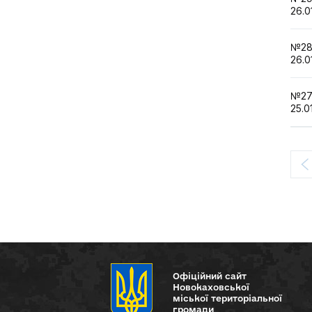
26.0
№
26.0
№
25.0
Офіційний сайт
Новокаховської
міської територіальної
громади