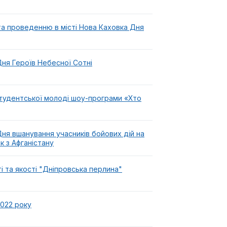
а проведенню в місті Нова Каховка Дня
Дня Героїв Небесної Сотні
студентської молоді шоу-програми «Хто
Дня вшанування учасників бойових дій на
к з Афганістану
 та якості "Дніпровська перлина"
2022 року