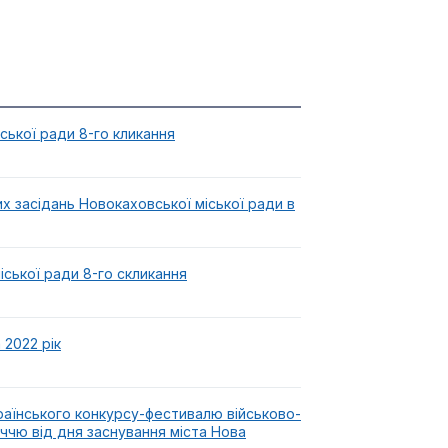
ської ради 8-го кликання
 засідань Новокаховської міської ради в
іської ради 8-го скликання
2022 рік
раїнського конкурсу-фестивалю військово-
іччю від дня заснування міста Нова