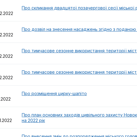
39
Про скликання двадцятої позачергової сесії міської 
2.2022
38
Про дозвіл на знесення насаджень згідно з поданою
2.2022
37
Про тимчасове сезонне використання території міст
2.2022
36
Про тимчасове сезонне використання території міст
2.2022
32
Про розміщення цирку-шапіто
1.2022
31
Про план основних заходів цивільного захисту Новок
1.2022
на 2022 рік
29
Про внесення змін до розпорядження міського голови