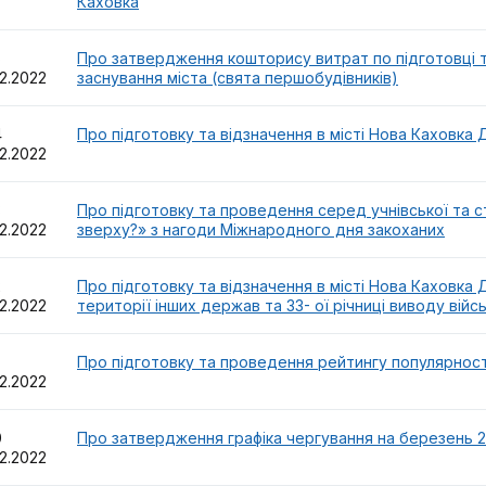
Каховка
45
Про затвердження кошторису витрат по підготовці т
2.2022
заснування міста (свята першобудівників)
44
Про підготовку та відзначення в місті Нова Каховка 
2.2022
43
Про підготовку та проведення серед учнівської та 
2.2022
зверху?» з нагоди Міжнародного дня закоханих
42
Про підготовку та відзначення в місті Нова Каховка 
2.2022
території інших держав та 33- ої річниці виводу війсь
41
Про підготовку та проведення рейтингу популярності
2.2022
40
Про затвердження графіка чергування на березень 
2.2022