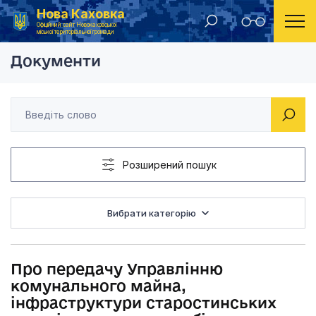
Нова Каховка
Головна
Рішення Новокаховської міської ради 2019 рік
Про передачу Управл
Офіційний сайт Новокаховської
міської територіальної громади
Документи
Розширений пошук
Вибрати категорію
Про передачу Управлінню
комунального майна,
інфраструктури старостинських