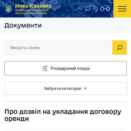
Нова Каховка
Головна
Рішення Новокаховської міської ради 2019 рік
Про дозвіл на укла
Офіційний сайт Новокаховської
міської територіальної громади
Документи
Розширений пошук
Вибрати категорію
Про дозвіл на укладання договору
оренди