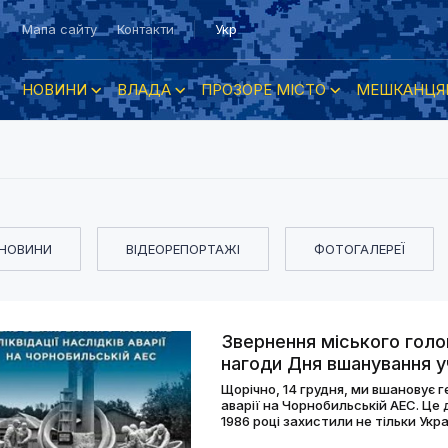
Мапа сайту
Контакти
Укр
НОВИНИ
ВЛАДА
ПРОЗОРЕ МІСТО
МЕШКАНЦЯ
НОВИНИ
ВІДЕОРЕПОРТАЖІ
ФОТОГАЛЕРЕЇ
Звернення міського гол
нагоди Дня вшанування уча
на Чорнобильській АЕС
Щорічно, 14 грудня, ми вшановує ге
аварії на Чорнобильській АЕС. Це 
1986 році захистили не тільки Укра
наслідків аварії