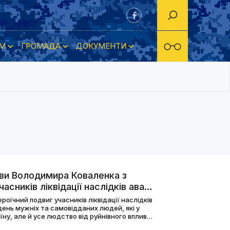
М
ГРОМАДА
ДОКУМЕНТИ
ови Володимира Коваленка з
сників ліквідації наслідків аварії
роїчний подвиг учасників ліквідації наслідків
день мужніх та самовідданих людей, які у
їну, але й усе людство від руйнівного впливу