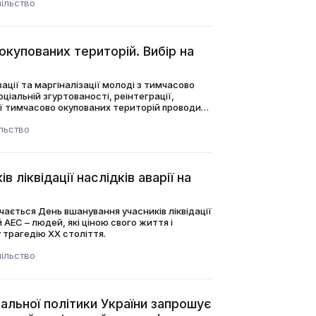
ільство
окупованих територій. Вибір на
ії та маргіналізації молоді з тимчасово
ціальній згуртованості, реінтеграції,
ії тимчасово окупованих територій проводить
ію
льство
 ліквідації наслідків аварії на
ачається День вшанування учасників ліквідації
 АЕС – людей, які ціною свого життя і
 трагедію ХХ століття.
ільство
альної політики України запрошує