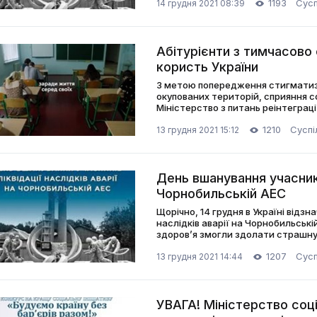
1193
Сусп
14 грудня 2021 08:39
Абітурієнти з тимчасово 
користь України
З метою попередження стигматизац
окупованих територій, сприяння со
Міністерство з питань реінтеграц
широкомасштабну інформ кампан
1210
Суспі
13 грудня 2021 15:12
День вшанування учасників
Чорнобильській АЕС
Щорічно, 14 грудня в Україні відзн
наслідків аварії на Чорнобильській
здоров’я змогли здолати страшну
1207
Сусп
13 грудня 2021 14:44
УВАГА! Міністерство соці