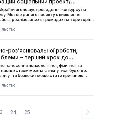
кращий соціальний проект/
 України оголошує проведення конкурсу на
иву. Метою даного проекту є виявлення
ейсів, реалізованих в громадах на території
ільство
но-роз’яснювальної роботи,
облеми – перший крок до
не нанесення психологічної, фізичної та
 З насильством можна стикнутися будь-де.
відчуття безпеки і може стати причиною
ільство
3
24
25