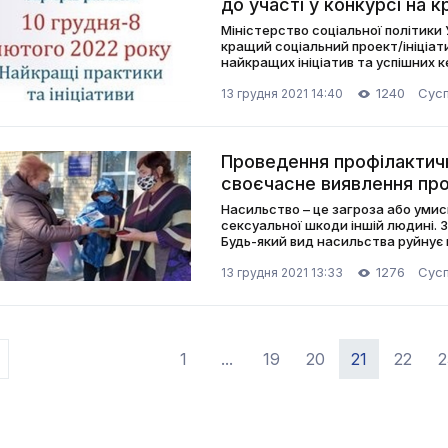
до участі у конкурсі на 
ініціативу!
Міністерство соціальної політики
кращий соціальний проект/ініціат
найкращих ініціатив та успішних к
України
1240
Сусп
13 грудня 2021 14:40
Проведення профілактич
своєчасне виявлення пр
подолання насильства
Насильство – це загроза або умис
сексуальної шкоди іншій людині.
Будь-який вид насильства руйнує 
проблем з психічним здоров’ям
1276
Сусп
13 грудня 2021 13:33
1
...
19
20
21
22
2