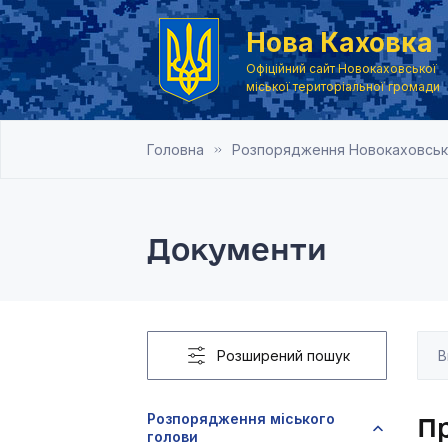
Нова Каховка
Офіційний сайт Новокаховської
міської територіальної громади
Головна
Розпорядження Новокаховськог
Документи
Розширений пошук
Розпорядження міського
Пр
голови