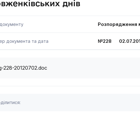
вженківських днів
Розпорядження м
 документу
№228 02.07.20
ер документа та дата
g-228-20120702.doc
ділитися: