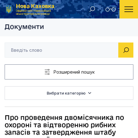
Нова Каховка
Головна
Розпорядження Новокаховського міського голови 2012 рік
Про проведення дво
Офіційний сайт Новокаховської
міської територіальної громади
Документи
Розширений пошук
Вибрати категорію
Про проведення двомісячника по
охороні та відтворенню рибних
запасів та затвердження штабу