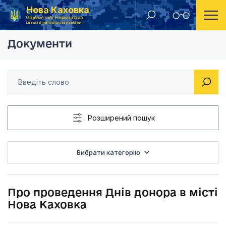
Нова Каховка
Головна
Розпорядження Новокаховського міського голови 2013 рік
Про проведення Днів
Офіційний сайт Новокаховської
міської територіальної громади
Документи
Розширений пошук
Вибрати категорію
Про проведення Днів донора в місті
Нова Каховка