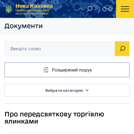
Нова Каховка
Головна
Розпорядження Новокаховського міського голови 2013 рік
Про передсвяткову 
Офіційний сайт Новокаховської
міської територіальної громади
Документи
Розширений пошук
Вибрати категорію
Про передсвяткову торгівлю
ялинками