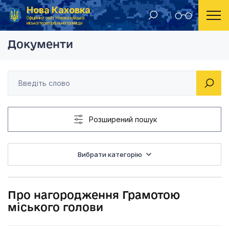
Нова Каховка
Головна
Розпорядження Новокаховського міського голови 2013 рік
Про нагородження Г
Офіційний сайт Новокаховської
міської територіальної громади
Документи
Розширений пошук
Вибрати категорію
Про нагородження Грамотою
міського голови