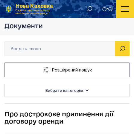
Нова Каховка
Головна
Розпорядження Новокаховського міського голови 2013 рік
Про дострокове при
Офіційний сайт Новокаховської
міської територіальної громади
Документи
Розширений пошук
Вибрати категорію
Про дострокове припинення дії
договору оренди