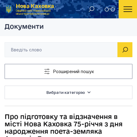
Нова Каховка
Головна
Розпорядження Новокаховського міського голови 2013 рік
Про підготовку та в
Офіційний сайт Новокаховської
міської територіальної громади
Документи
Розширений пошук
Вибрати категорію
Про підготовку та відзначення в
місті Нова Каховка 75-річчя з дня
народження поета-земляка