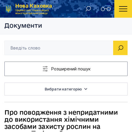
Нова Каховка
Головна
Розпорядження Новокаховського міського голови 2013 рік
Про поводження з не
Офіційний сайт Новокаховської
міської територіальної громади
Документи
Розширений пошук
Вибрати категорію
Про поводження з непридатними
до використання хімічними
засобами захисту рослин на