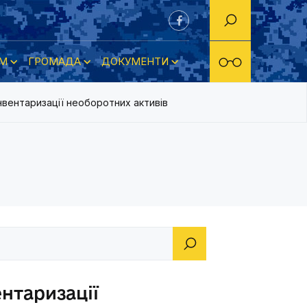
М
ГРОМАДА
ДОКУМЕНТИ
нвентаризації необоротних активів
нтаризації