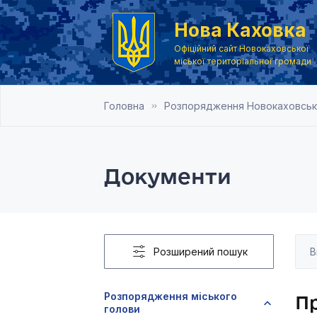
Нова Каховка
Офіційний сайт Новокаховської
міської територіальної громади
Головна
Розпорядження Новокаховськог
Документи
Розширений пошук
Розпорядження міського
Пр
голови