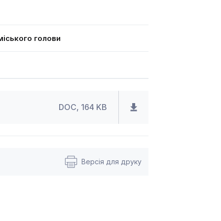
іського голови
5
DOC, 164 KB
Версія для друку