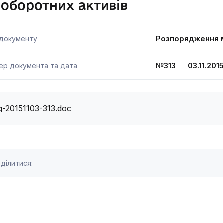
оборотних активів
Розпорядження м
 документу
№313 03.11.201
ер документа та дата
g-20151103-313.doc
ділитися: