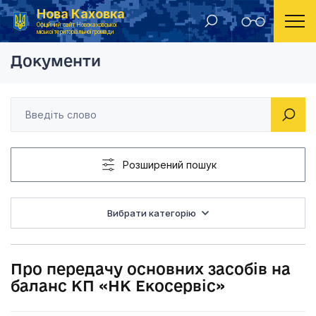
Нова Каховка
Головна
Рішення виконавчого комітету Новокаховської міської ради 2021 року
Про передачу основн
Офіційний сайт Новокаховської
міської територіальної громади
Документи
Розширений пошук
Вибрати категорію
Про передачу основних засобів на
баланс КП «НК Екосервіс»