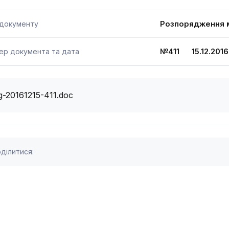
Розпорядження м
 документу
№411 15.12.2016
ер документа та дата
g-20161215-411.doc
ділитися: