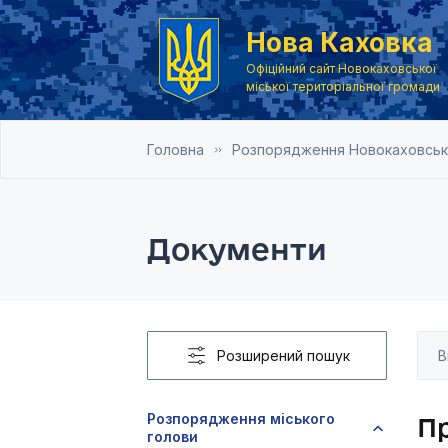
Нова Каховка
Офіційний сайт Новокаховської
міської територіальної громади
Головна
Розпорядження Новокаховськог
Документи
Розширений пошук
Розпорядження міського
Пр
голови