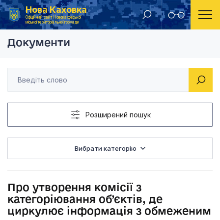
Нова Каховка
Головна
Розпорядження Новокаховського міського голови 2016 рік
Про утворення коміс
Офіційний сайт Новокаховської
міської територіальної громади
Документи
Розширений пошук
Вибрати категорію
Про утворення комісії з
категоріювання об’єктів, де
циркулює інформація з обмеженим