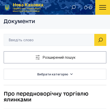
Нова Каховка
Головна
Розпорядження Новокаховського міського голови 2016 рік
Про передноворічну
Офіційний сайт Новокаховської
міської територіальної громади
Документи
Розширений пошук
Вибрати категорію
Про передноворічну торгівлю
ялинками