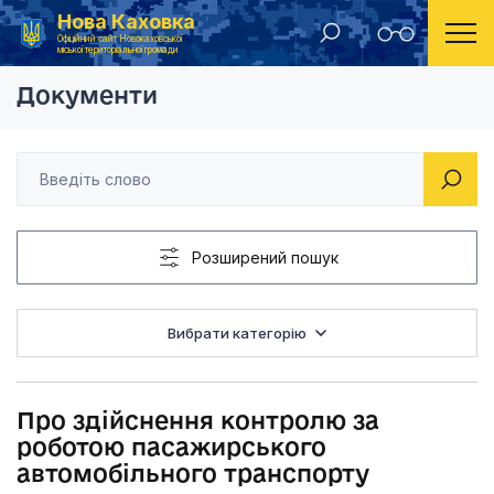
Нова Каховка
Головна
Розпорядження Новокаховського міського голови 2016 рік
Про здійснення кон
Офіційний сайт Новокаховської
міської територіальної громади
Документи
Розширений пошук
Вибрати категорію
Про здійснення контролю за
роботою пасажирського
автомобільного транспорту