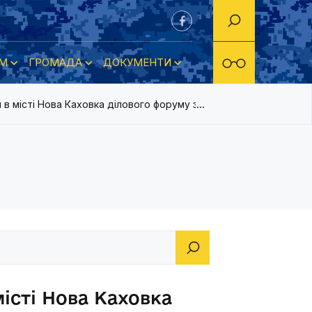
М
ГРОМАДА
ДОКУМЕНТИ
 в місті Нова Каховка ділового форуму з питань розвитку тури
місті Нова Каховка