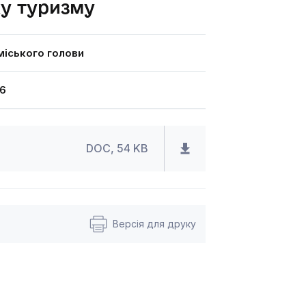
ку туризму
іського голови
6
DOC, 54 KB
Версія для друку