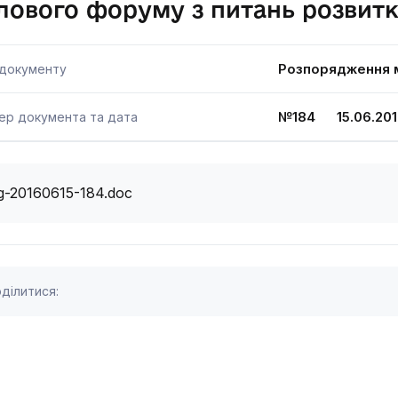
лового форуму з питань розвит
Розпорядження м
 документу
№184 15.06.201
ер документа та дата
g-20160615-184.doc
ділитися: